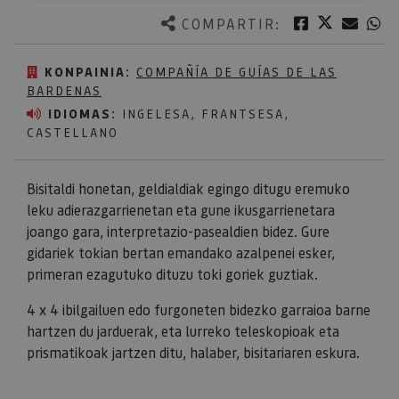
Twitter
Facebook
Corre
W
COMPARTIR:
KONPAINIA:
COMPAÑÍA DE GUÍAS DE LAS
BARDENAS
IDIOMAS:
INGELESA, FRANTSESA,
CASTELLANO
Bisitaldi honetan, geldialdiak egingo ditugu eremuko
leku adierazgarrienetan eta gune ikusgarrienetara
joango gara, interpretazio-pasealdien bidez. Gure
gidariek tokian bertan emandako azalpenei esker,
primeran ezagutuko dituzu toki goriek guztiak.
4 x 4 ibilgailuen edo furgoneten bidezko garraioa barne
hartzen du jarduerak, eta lurreko teleskopioak eta
prismatikoak jartzen ditu, halaber, bisitariaren eskura.