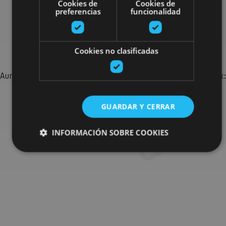
Cookies de
Cookies de
preferencias
funcionalidad
Bilatu plan gehiago
Cookies no clasificadas
Aurkitu zure bidaia Nafarroan osatzeko planak eta iradokizunak:
jarduera antolatuak, bisitak eta agendaren ekitaldi
garrantzitsuenak.
GUARDAR Y CERRAR
Joan planen bilatzailera
INFORMACIÓN SOBRE COOKIES
Cookies estrictamente necesarias
Cookies de rendimiento
Cookies de preferencias
Cookies de funcionalidad