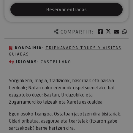
Reservar entradas
Twitter
Facebook
Corre
W
COMPARTIR:
KONPAINIA:
TRIPNAVARRA TOURS Y VISITAS
GUIADAS
IDIOMAS:
CASTELLANO
Sorginkeria, magia, tradizioak, baserriak eta paisaia
berdeak; Nafarroako eremurik ospetsuenetako bat
ezagutuko duzu: Baztan, Urdazubiko eta
Zugarramurdiko leizeak eta Xareta eskualdea.
Egun osoko txangoa. Ostatuan jasotzen dira bisitariak.
Gidari pribatua, asegurua eta txartelak (itxaron gabe
sartzekoak) barne hartzen dira.