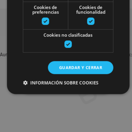
Cookies de
Cookies de
preferencias
funcionalidad
Bilatu plan gehiago
Cookies no clasificadas
Aurkitu zure bidaia Nafarroan osatzeko planak eta iradokizunak:
jarduera antolatuak, bisitak eta agendaren ekitaldi
GUARDAR Y CERRAR
garrantzitsuenak.
INFORMACIÓN SOBRE COOKIES
Joan planen bilatzailera
Cookies estrictamente necesarias
Cookies de rendimiento
Cookies de preferencias
Cookies de funcionalidad