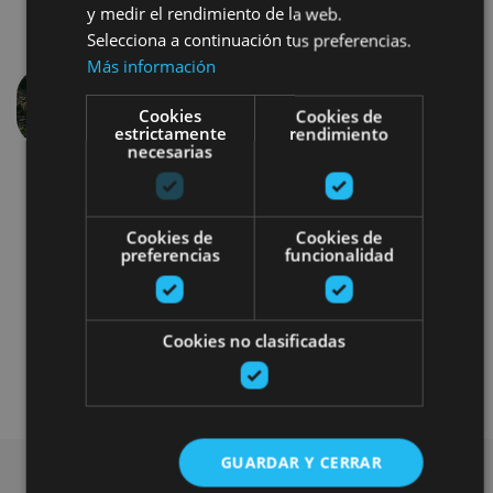
y medir el rendimiento de la web.
Selecciona a continuación tus preferencias.
Más información
Cookies
Cookies de
Aurrekoa
Hurren
estrictamente
rendimiento
necesarias
Cookies de
Cookies de
preferencias
funcionalidad
Otros
Cookies no clasificadas
Plan disponible para todo el público
GUARDAR Y CERRAR