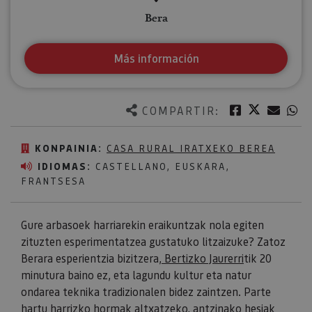
Bera
Más información
Twitter
Facebook
Corre
W
COMPARTIR:
KONPAINIA:
CASA RURAL IRATXEKO BEREA
IDIOMAS:
CASTELLANO, EUSKARA,
FRANTSESA
Gure arbasoek harriarekin eraikuntzak nola egiten
zituzten esperimentatzea gustatuko litzaizuke? Zatoz
Berara esperientzia bizitzera,
Bertizko Jaurerri
tik 20
minutura baino ez, eta lagundu kultur eta natur
ondarea teknika tradizionalen bidez zaintzen. Parte
hartu harrizko hormak altxatzeko, antzinako hesiak