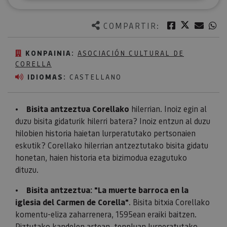
Twitter
Facebook
Corre
W
COMPARTIR:
KONPAINIA:
ASOCIACIÓN CULTURAL DE
CORELLA
IDIOMAS:
CASTELLANO
•
Bisita antzeztua Corellako
hilerrian. Inoiz egin al
duzu bisita gidaturik hilerri batera? Inoiz entzun al duzu
hilobien historia haietan lurperatutako pertsonaien
eskutik? Corellako hilerrian antzeztutako bisita gidatu
honetan, haien historia eta bizimodua ezagutuko
dituzu.
•
Bisita antzeztua: "La muerte barroca en la
iglesia del Carmen de Corella"
. Bisita bitxia Corellako
komentu-eliza zaharrenera, 1595ean eraiki baitzen.
Piztutako kandelen artean, tenpluan lurperatutako