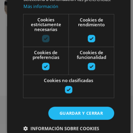
Más información
Aurrekoa
Hurren
Cookies
Cookies de
estrictamente
rendimiento
necesarias
Cookies de
Cookies de
preferencias
funcionalidad
Visitas guiadas
Bisitak antzezleen laguntzarekin
Cookies no clasificadas
GUARDAR Y CERRAR
Bilatu plan gehiago
INFORMACIÓN SOBRE COOKIES