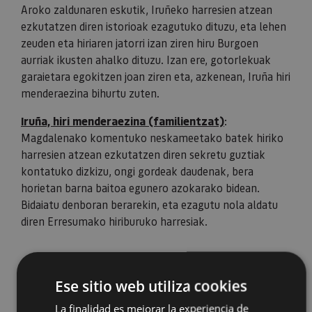
Aroko zaldunaren eskutik, Iruñeko harresien atzean
ezkutatzen diren istorioak ezagutuko dituzu, eta lehen
zeuden eta hiriaren jatorri izan ziren hiru Burgoen
aurriak ikusten ahalko dituzu. Izan ere, gotorlekuak
garaietara egokitzen joan ziren eta, azkenean, Iruña hiri
menderaezina bihurtu zuten.
Iruña, hiri menderaezina (familientzat)
:
Magdalenako komentuko neskameetako batek hiriko
harresien atzean ezkutatzen diren sekretu guztiak
kontatuko dizkizu, ongi gordeak daudenak, bera
horietan barna baitoa egunero azokarako bidean.
Bidaiatu denboran berarekin, eta ezagutu nola aldatu
diren Erresumako hiriburuko harresiak.
Ese sitio web utiliza cookies
La finalidad es mejorar la experiencia de