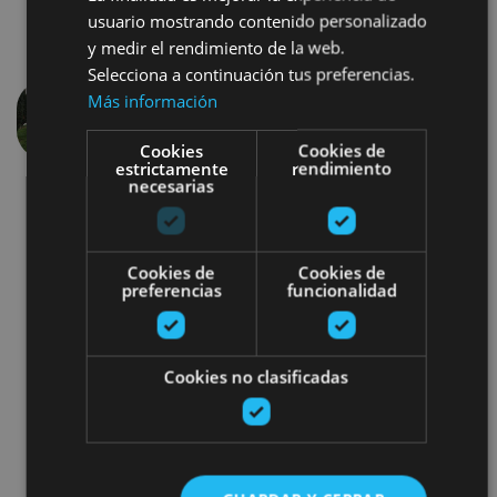
usuario mostrando contenido personalizado
y medir el rendimiento de la web.
Selecciona a continuación tus preferencias.
Más información
Aurrekoa
Hurren
Cookies
Cookies de
estrictamente
rendimiento
necesarias
Cookies de
Cookies de
preferencias
funcionalidad
Visitas guiadas
Cookies no clasificadas
Bisitak antzezleen laguntzarekin
Camino de Santiago