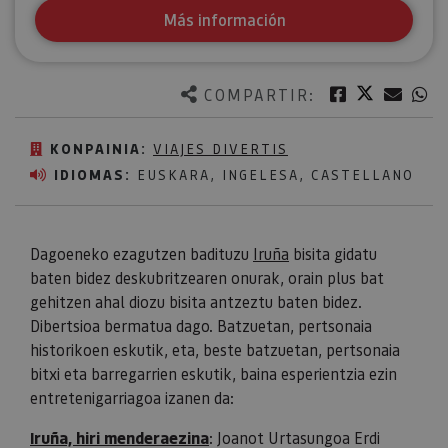
Más información
Twitter
Facebook
Corre
W
COMPARTIR:
KONPAINIA:
VIAJES DIVERTIS
IDIOMAS:
EUSKARA, INGELESA, CASTELLANO
Dagoeneko ezagutzen badituzu
Iruña
bisita gidatu
baten bidez deskubritzearen onurak, orain plus bat
gehitzen ahal diozu bisita antzeztu baten bidez.
Dibertsioa bermatua dago. Batzuetan, pertsonaia
historikoen eskutik, eta, beste batzuetan, pertsonaia
bitxi eta barregarrien eskutik, baina esperientzia ezin
entretenigarriagoa izanen da:
Iruña, hiri menderaezina
: Joanot Urtasungoa Erdi