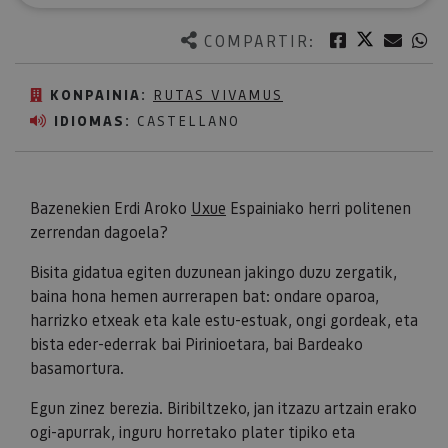
Twitter
Facebook
Corre
W
COMPARTIR:
KONPAINIA:
RUTAS VIVAMUS
IDIOMAS:
CASTELLANO
Bazenekien Erdi Aroko
Uxue
Espainiako herri politenen
zerrendan dagoela?
Bisita gidatua egiten duzunean jakingo duzu zergatik,
baina hona hemen aurrerapen bat: ondare oparoa,
harrizko etxeak eta kale estu-estuak, ongi gordeak, eta
bista eder-ederrak bai Pirinioetara, bai Bardeako
basamortura.
Egun zinez berezia. Biribiltzeko, jan itzazu artzain erako
ogi-apurrak, inguru horretako plater tipiko eta