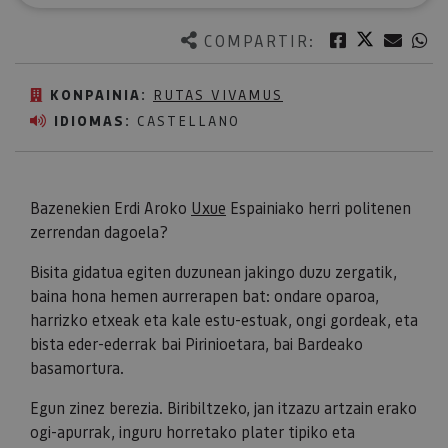
Twitter
Facebook
Corre
W
COMPARTIR:
KONPAINIA:
RUTAS VIVAMUS
IDIOMAS:
CASTELLANO
Bazenekien Erdi Aroko
Uxue
Espainiako herri politenen
zerrendan dagoela?
Bisita gidatua egiten duzunean jakingo duzu zergatik,
baina hona hemen aurrerapen bat: ondare oparoa,
harrizko etxeak eta kale estu-estuak, ongi gordeak, eta
bista eder-ederrak bai Pirinioetara, bai Bardeako
basamortura.
Egun zinez berezia. Biribiltzeko, jan itzazu artzain erako
ogi-apurrak, inguru horretako plater tipiko eta