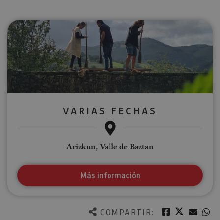
VARIAS FECHAS
Arizkun, Valle de Baztan
Más información
Twitter
Facebook
Corre
W
COMPARTIR: