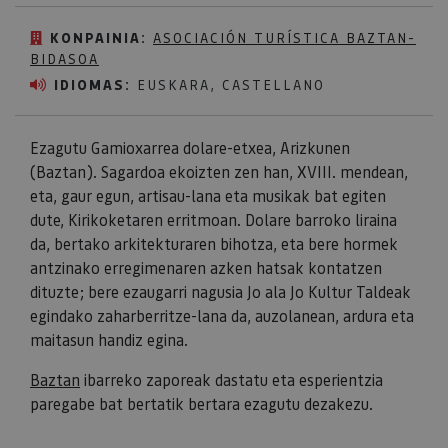
KONPAINIA:
ASOCIACIÓN TURÍSTICA BAZTAN-
BIDASOA
IDIOMAS:
EUSKARA, CASTELLANO
Ezagutu Gamioxarrea dolare-etxea, Arizkunen
(Baztan). Sagardoa ekoizten zen han, XVIII. mendean,
eta, gaur egun, artisau-lana eta musikak bat egiten
dute, Kirikoketaren erritmoan. Dolare barroko liraina
da, bertako arkitekturaren bihotza, eta bere hormek
antzinako erregimenaren azken hatsak kontatzen
dituzte; bere ezaugarri nagusia Jo ala Jo Kultur Taldeak
egindako zaharberritze-lana da, auzolanean, ardura eta
maitasun handiz egina.
Baztan
ibarreko zaporeak dastatu eta esperientzia
paregabe bat bertatik bertara ezagutu dezakezu.