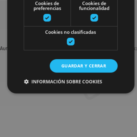
Cookies de
Cookies de
preferencias
funcionalidad
Bilatu plan gehiago
Cookies no clasificadas
Aurkitu zure bidaia Nafarroan osatzeko planak eta iradokizunak:
jarduera antolatuak, bisitak eta agendaren ekitaldi
garrantzitsuenak.
GUARDAR Y CERRAR
INFORMACIÓN SOBRE COOKIES
Joan planen bilatzailera
Cookies estrictamente necesarias
Cookies de rendimiento
Cookies de preferencias
Cookies de funcionalidad