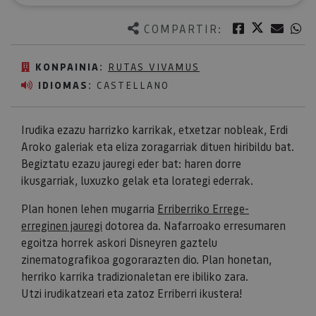
Twitter
Facebook
Corre
W
COMPARTIR:
KONPAINIA:
RUTAS VIVAMUS
IDIOMAS:
CASTELLANO
Irudika ezazu harrizko karrikak, etxetzar nobleak, Erdi
Aroko galeriak eta eliza zoragarriak dituen hiribildu bat.
Begiztatu ezazu jauregi eder bat: haren dorre
ikusgarriak, luxuzko gelak eta lorategi ederrak.
Plan honen lehen mugarria
Erriberriko Errege-
erreginen jauregi
dotorea da. Nafarroako erresumaren
egoitza horrek askori Disneyren gaztelu
zinematografikoa gogorarazten dio. Plan honetan,
herriko karrika tradizionaletan ere ibiliko zara.
Utzi irudikatzeari eta zatoz Erriberri ikustera!