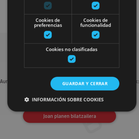
Arquitectura religiosa
Arquitectura civil
Visitas guiadas
Cookies de
Cookies de
preferencias
funcionalidad
Cookies no clasificadas
Bilatu plan gehiago
Aurkitu zure bidaia Nafarroan osatzeko planak eta iradokizunak:
GUARDAR Y CERRAR
jarduera antolatuak, bisitak eta agendaren ekitaldi
garrantzitsuenak.
INFORMACIÓN SOBRE COOKIES
Joan planen bilatzailera
Cookies estrictamente necesarias
Cookies de rendimiento