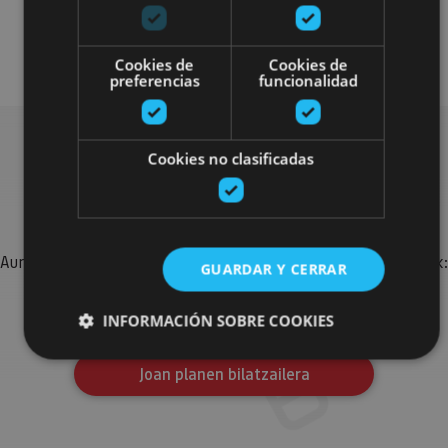
Arquitectura religiosa
Arquitectura civil
Visitas guiadas
Cookies de
Cookies de
preferencias
funcionalidad
Cookies no clasificadas
Bilatu plan gehiago
Aurkitu zure bidaia Nafarroan osatzeko planak eta iradokizunak:
GUARDAR Y CERRAR
jarduera antolatuak, bisitak eta agendaren ekitaldi
garrantzitsuenak.
INFORMACIÓN SOBRE COOKIES
Joan planen bilatzailera
Cookies estrictamente necesarias
Cookies de rendimiento