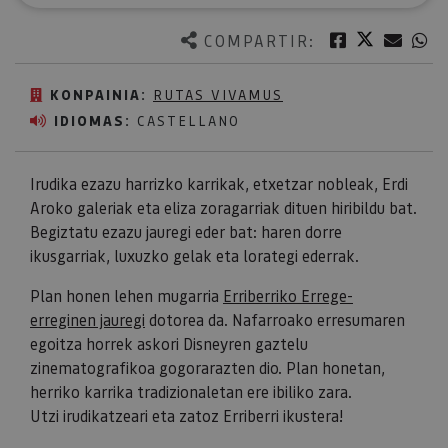
Twitter
Facebook
Corre
W
COMPARTIR:
KONPAINIA:
RUTAS VIVAMUS
IDIOMAS:
CASTELLANO
Irudika ezazu harrizko karrikak, etxetzar nobleak, Erdi
Aroko galeriak eta eliza zoragarriak dituen hiribildu bat.
Begiztatu ezazu jauregi eder bat: haren dorre
ikusgarriak, luxuzko gelak eta lorategi ederrak.
Plan honen lehen mugarria
Erriberriko Errege-
erreginen jauregi
dotorea da. Nafarroako erresumaren
egoitza horrek askori Disneyren gaztelu
zinematografikoa gogorarazten dio. Plan honetan,
herriko karrika tradizionaletan ere ibiliko zara.
Utzi irudikatzeari eta zatoz Erriberri ikustera!