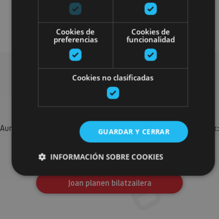
Arquitectura religiosa
Arquitectura civil
Visitas guiadas
Cookies de
Cookies de
preferencias
funcionalidad
Cookies no clasificadas
Bilatu plan gehiago
Aurkitu zure bidaia Nafarroan osatzeko planak eta iradokizunak:
GUARDAR Y CERRAR
jarduera antolatuak, bisitak eta agendaren ekitaldi
garrantzitsuenak.
INFORMACIÓN SOBRE COOKIES
Joan planen bilatzailera
Cookies estrictamente necesarias
Cookies de rendimiento