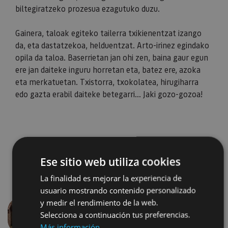
biltegiratzeko prozesua ezagutuko duzu.
​​​​​​​Gainera, taloak egiteko tailerra txikienentzat izango
da, eta dastatzekoa, helduentzat. Arto-irinez egindako
opila da taloa. Baserrietan jan ohi zen, baina gaur egun
ere jan daiteke inguru horretan eta, batez ere, azoka
eta merkatuetan. Txistorra, txokolatea, hirugiharra
edo gazta erabil daiteke betegarri... Jaki gozo-gozoa!
Ese sitio web utiliza cookies
La finalidad es mejorar la experiencia de
usuario mostrando contenido personalizado
y medir el rendimiento de la web.
Selecciona a continuación tus preferencias.
Aurrekoa
Hurren
Más información