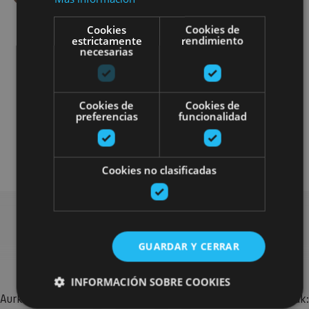
Cookies
Cookies de
estrictamente
rendimiento
necesarias
Cookies de
Cookies de
preferencias
funcionalidad
Gastronomía
Arquitectura civil
Visitas guiadas
Cookies no clasificadas
Bilatu plan gehiago
GUARDAR Y CERRAR
INFORMACIÓN SOBRE COOKIES
Aurkitu zure bidaia Nafarroan osatzeko planak eta iradokizunak: