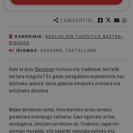
Twitter
Facebook
Corre
W
COMPARTIR:
KONPAINIA:
ASOCIACIÓN TURÍSTICA BAZTAN-
BIDASOA
IDIOMAS:
EUSKARA, CASTELLANO
Nahi al duzu
Baztan
go kultura eta tradizioak bertatik
bertara ezagutu? Ez galdu paregabeko esperientzia hau
bizitzeko aukera: bisita gidatua Amaiurko errotara eta
antzinako dolarera
Bidaia denboran zehar, irina ibarreko urrea zeneko
garaietara eramango zaituena. Gaur egun ere artoa,
ekologikoa, ehotzen jarraitzen du. Ondoren, sagarren
aroman murgildu, eta sagardo naturala egiteko eta