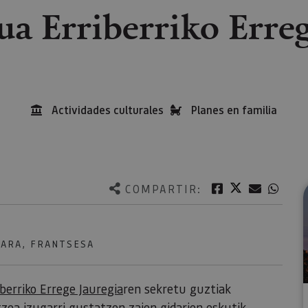
tua Erriberriko Erreg
Actividades culturales
Planes en familia
Twitter
Facebook
Correo e
What
COMPARTIR:
KARA, FRANTSESA
iberriko Errege Jauregia
ren sekretu guztiak
zea izugarri gustatzen zaien gidarien eskutik.