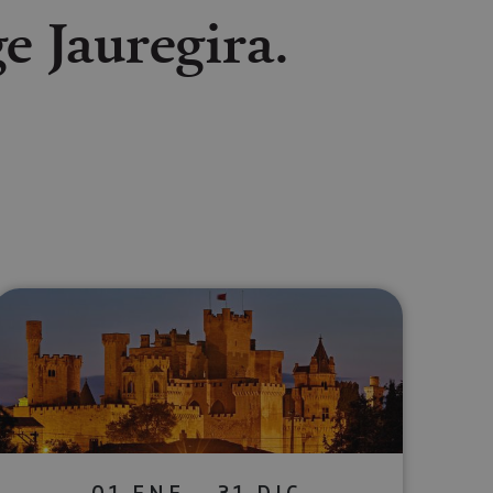
e Jauregira.
lectrónico
sApp
01 ENE - 31 DIC