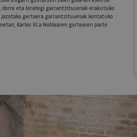
obi, dorre eta lorategi garrantzitsuenak erakutsiko
an jazotako gertaera garrantzitsuenak kontatuko
netan, Karlos III.a Noblearen gortearen parte