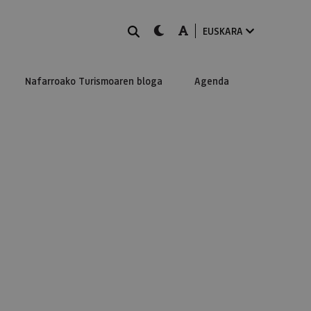
BILATU
dark-mode
A-mode
EUSKARA
Nafarroako Turismoaren bloga
Agenda