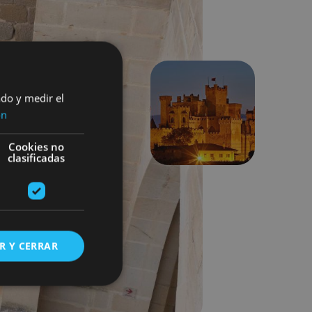
ado y medir el
ón
Hurrengoa
Cookies no
clasificadas
R Y CERRAR