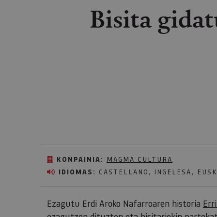
Bisita gida
KONPAINIA:
MAGMA CULTURA
IDIOMAS:
CASTELLANO, INGELESA, EUS
Ezagutu Erdi Aroko Nafarroaren historia
Err
ezagutzen dituzten eta bisitariekin partekat