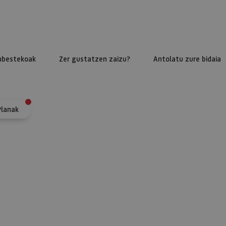
nbestekoak
Zer gustatzen zaizu?
Antolatu zure bidaia
Planak