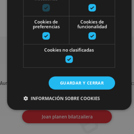
Arquitectura civil
Visitas guiadas
Cookies de
Cookies de
preferencias
funcionalidad
Cookies no clasificadas
Bilatu plan gehiago
Aurkitu zure bidaia Nafarroan osatzeko planak eta iradokizunak:
GUARDAR Y CERRAR
jarduera antolatuak, bisitak eta agendaren ekitaldi
garrantzitsuenak.
INFORMACIÓN SOBRE COOKIES
Joan planen bilatzailera
Cookies estrictamente necesarias
Cookies de rendimiento