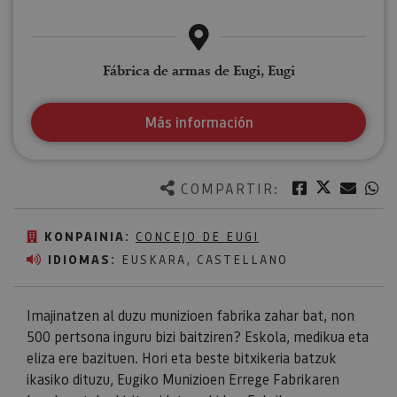
Fábrica de armas de Eugi, Eugi
Más información
Twitter
Facebook
Corre
W
COMPARTIR:
KONPAINIA:
CONCEJO DE EUGI
IDIOMAS:
EUSKARA, CASTELLANO
Imajinatzen al duzu munizioen fabrika zahar bat, non
500 pertsona inguru bizi baitziren? Eskola, medikua eta
eliza ere bazituen. Hori eta beste bitxikeria batzuk
ikasiko dituzu, Eugiko Munizioen Errege Fabrikaren