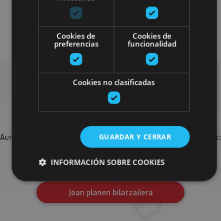
Arquitectura civil
Visitas guiadas
Cookies de
Cookies de
preferencias
funcionalidad
Cookies no clasificadas
Bilatu plan gehiago
Aurkitu zure bidaia Nafarroan osatzeko planak eta iradokizunak:
GUARDAR Y CERRAR
jarduera antolatuak, bisitak eta agendaren ekitaldi
garrantzitsuenak.
INFORMACIÓN SOBRE COOKIES
Joan planen bilatzailera
Cookies estrictamente necesarias
Cookies de rendimiento