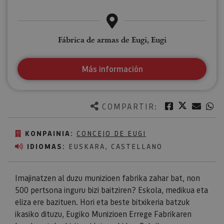
Fábrica de armas de Eugi, Eugi
Más información
Twitter
Facebook
Corre
W
COMPARTIR:
KONPAINIA:
CONCEJO DE EUGI
IDIOMAS:
EUSKARA, CASTELLANO
Imajinatzen al duzu munizioen fabrika zahar bat, non
500 pertsona inguru bizi baitziren? Eskola, medikua eta
eliza ere bazituen. Hori eta beste bitxikeria batzuk
ikasiko dituzu, Eugiko Munizioen Errege Fabrikaren