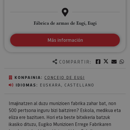
Fábrica de armas de Eugi, Eugi
Más información
Twitter
Facebook
Corre
W
COMPARTIR:
KONPAINIA:
CONCEJO DE EUGI
IDIOMAS:
EUSKARA, CASTELLANO
Imajinatzen al duzu munizioen fabrika zahar bat, non
500 pertsona inguru bizi baitziren? Eskola, medikua eta
eliza ere bazituen. Hori eta beste bitxikeria batzuk
ikasiko dituzu, Eugiko Munizioen Errege Fabrikaren