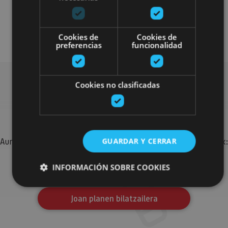
Arquitectura civil
Visitas guiadas
Cookies de
Cookies de
preferencias
funcionalidad
Cookies no clasificadas
Bilatu plan gehiago
Aurkitu zure bidaia Nafarroan osatzeko planak eta iradokizunak:
GUARDAR Y CERRAR
jarduera antolatuak, bisitak eta agendaren ekitaldi
garrantzitsuenak.
INFORMACIÓN SOBRE COOKIES
Joan planen bilatzailera
Cookies estrictamente necesarias
Cookies de rendimiento