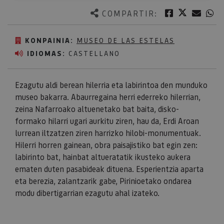
Twitter
Facebook
Corre
W
COMPARTIR:
KONPAINIA:
MUSEO DE LAS ESTELAS
IDIOMAS:
CASTELLANO
Ezagutu aldi berean hilerria eta labirintoa den munduko
museo bakarra. Abaurregaina herri ederreko hilerrian,
zeina Nafarroako altuenetako bat baita, disko-
formako hilarri ugari aurkitu ziren, hau da, Erdi Aroan
lurrean iltzatzen ziren harrizko hilobi-monumentuak.
Hilerri horren gainean, obra paisajistiko bat egin zen:
labirinto bat, hainbat altueratatik ikusteko aukera
ematen duten pasabideak dituena. Esperientzia aparta
eta berezia, zalantzarik gabe, Pirinioetako ondarea
modu dibertigarrian ezagutu ahal izateko.