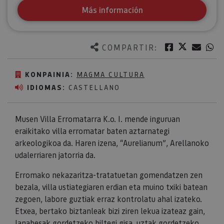
Más información
Twitter
Facebook
Corre
W
COMPARTIR:
KONPAINIA:
MAGMA CULTURA
IDIOMAS:
CASTELLANO
Musen Villa Erromatarra K.o. I. mende inguruan
eraikitako villa erromatar baten aztarnategi
arkeologikoa da. Haren izena, “Aurelianum”, Arellanoko
udalerriaren jatorria da.
Erromako nekazaritza-tratatuetan gomendatzen zen
bezala, villa ustiategiaren erdian eta muino txiki batean
zegoen, labore guztiak erraz kontrolatu ahal izateko.
Etxea, bertako biztanleak bizi ziren lekua izateaz gain,
lanabesak gordetzeko biltegi gisa, uztak gordetzeko