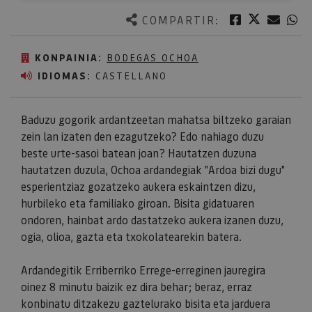
Twitter
Facebook
Corre
W
COMPARTIR:
KONPAINIA:
BODEGAS OCHOA
IDIOMAS:
CASTELLANO
Baduzu gogorik ardantzeetan mahatsa biltzeko garaian
zein lan izaten den ezagutzeko? Edo nahiago duzu
beste urte-sasoi batean joan? Hautatzen duzuna
hautatzen duzula, Ochoa ardandegiak "Ardoa bizi dugu"
esperientziaz gozatzeko aukera eskaintzen dizu,
hurbileko eta familiako giroan. Bisita gidatuaren
ondoren, hainbat ardo dastatzeko aukera izanen duzu,
ogia, olioa, gazta eta txokolatearekin batera.
Ardandegitik Erriberriko Errege-erreginen jauregira
oinez 8 minutu baizik ez dira behar; beraz, erraz
konbinatu ditzakezu gaztelurako bisita eta jarduera