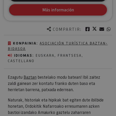
Más información
Twitter
Facebook
Corre
W
COMPARTIR:
KONPAINIA:
ASOCIACIÓN TURÍSTICA BAZTAN-
BIDASOA
IDIOMAS:
EUSKARA, FRANTSESA,
CASTELLANO
Ezagutu
Baztan
bestelako modu batean! Ibil zaitez
zaldi gainean zer kontatu franko duten baso eta
herrietan barrena, patxada ederrean.
Naturak, historiak eta hipikak bat egiten dute ibilbide
honetan, Ordokitik Nafarroako erresumaren azken
bastioi izandako Amaiurko gaztelu zaharraren