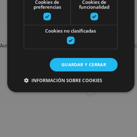
Cookies de
Cookies de
preferencias
funcionalidad
Bilatu plan gehiago
Cookies no clasificadas
Aurkitu zure bidaia Nafarroan osatzeko planak eta iradokizunak:
jarduera antolatuak, bisitak eta agendaren ekitaldi
garrantzitsuenak.
GUARDAR Y CERRAR
Joan planen bilatzailera
INFORMACIÓN SOBRE COOKIES
Cookies estrictamente necesarias
Cookies de rendimiento
Cookies de preferencias
Cookies de funcionalidad