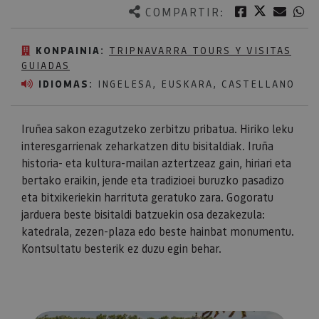
Twitter
Facebook
Corre
W
COMPARTIR:
KONPAINIA:
TRIPNAVARRA TOURS Y VISITAS
GUIADAS
IDIOMAS:
INGELESA, EUSKARA, CASTELLANO
Iruñea sakon ezagutzeko zerbitzu pribatua. Hiriko leku
interesgarrienak zeharkatzen ditu bisitaldiak. Iruña
historia- eta kultura-mailan aztertzeaz gain, hiriari eta
bertako eraikin, jende eta tradizioei buruzko pasadizo
eta bitxikeriekin harrituta geratuko zara. Gogoratu
jarduera beste bisitaldi batzuekin osa dezakezula:
katedrala, zezen-plaza edo beste hainbat monumentu.
Kontsultatu besterik ez duzu egin behar.