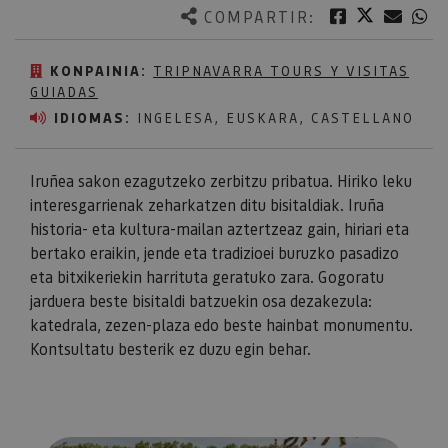
Twitter
Facebook
Corre
W
COMPARTIR:
KONPAINIA:
TRIPNAVARRA TOURS Y VISITAS
GUIADAS
IDIOMAS:
INGELESA, EUSKARA, CASTELLANO
Iruñea sakon ezagutzeko zerbitzu pribatua. Hiriko leku
interesgarrienak zeharkatzen ditu bisitaldiak. Iruña
historia- eta kultura-mailan aztertzeaz gain, hiriari eta
bertako eraikin, jende eta tradizioei buruzko pasadizo
eta bitxikeriekin harrituta geratuko zara. Gogoratu
jarduera beste bisitaldi batzuekin osa dezakezula:
katedrala, zezen-plaza edo beste hainbat monumentu.
Kontsultatu besterik ez duzu egin behar.