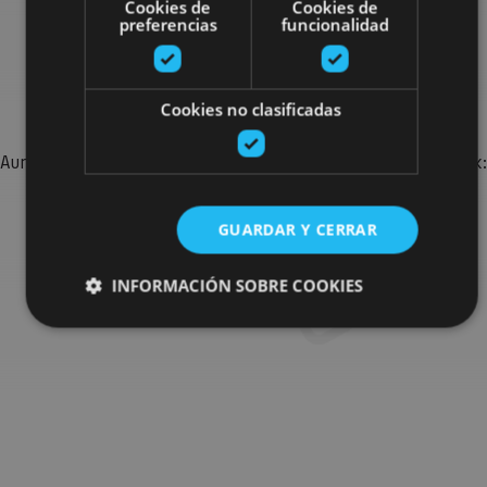
Cookies de
Cookies de
preferencias
funcionalidad
Bilatu plan gehiago
Cookies no clasificadas
Aurkitu zure bidaia Nafarroan osatzeko planak eta iradokizunak:
jarduera antolatuak, bisitak eta agendaren ekitaldi
garrantzitsuenak.
GUARDAR Y CERRAR
Joan planen bilatzailera
INFORMACIÓN SOBRE COOKIES
Cookies estrictamente necesarias
Cookies de rendimiento
Cookies de preferencias
Cookies de funcionalidad