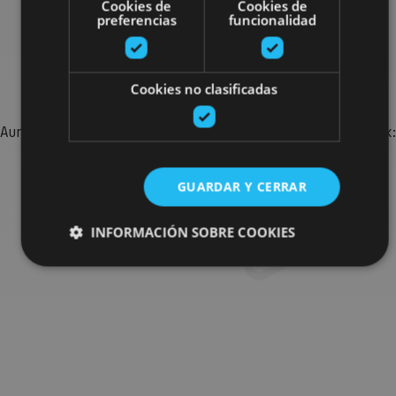
Cookies de
Cookies de
preferencias
funcionalidad
Bilatu plan gehiago
Cookies no clasificadas
Aurkitu zure bidaia Nafarroan osatzeko planak eta iradokizunak:
jarduera antolatuak, bisitak eta agendaren ekitaldi
garrantzitsuenak.
GUARDAR Y CERRAR
Joan planen bilatzailera
INFORMACIÓN SOBRE COOKIES
Cookies estrictamente necesarias
Cookies de rendimiento
Cookies de preferencias
Cookies de funcionalidad