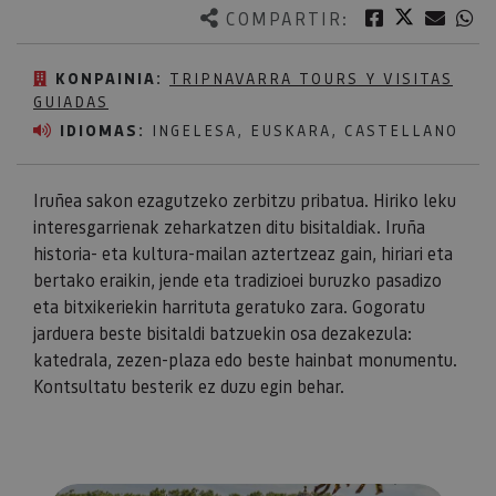
Twitter
Facebook
Corre
W
COMPARTIR:
KONPAINIA:
TRIPNAVARRA TOURS Y VISITAS
GUIADAS
IDIOMAS:
INGELESA, EUSKARA, CASTELLANO
Iruñea sakon ezagutzeko zerbitzu pribatua. Hiriko leku
interesgarrienak zeharkatzen ditu bisitaldiak. Iruña
historia- eta kultura-mailan aztertzeaz gain, hiriari eta
bertako eraikin, jende eta tradizioei buruzko pasadizo
eta bitxikeriekin harrituta geratuko zara. Gogoratu
jarduera beste bisitaldi batzuekin osa dezakezula:
katedrala, zezen-plaza edo beste hainbat monumentu.
Kontsultatu besterik ez duzu egin behar.