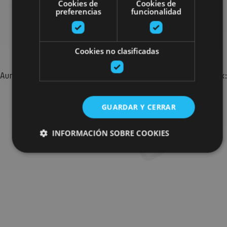
Cookies de
Cookies de
preferencias
funcionalidad
Bilatu plan gehiago
Cookies no clasificadas
Aurkitu zure bidaia Nafarroan osatzeko planak eta iradokizunak:
jarduera antolatuak, bisitak eta agendaren ekitaldi
garrantzitsuenak.
GUARDAR Y CERRAR
Joan planen bilatzailera
INFORMACIÓN SOBRE COOKIES
Cookies estrictamente necesarias
Cookies de rendimiento
Cookies de preferencias
Cookies de funcionalidad