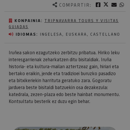
Twitter
Facebook
Corre
W
COMPARTIR:
KONPAINIA:
TRIPNAVARRA TOURS Y VISITAS
GUIADAS
IDIOMAS:
INGELESA, EUSKARA, CASTELLANO
Iruñea sakon ezagutzeko zerbitzu pribatua. Hiriko leku
interesgarrienak zeharkatzen ditu bisitaldiak. Iruña
historia- eta kultura-mailan aztertzeaz gain, hiriari eta
bertako eraikin, jende eta tradizioei buruzko pasadizo
eta bitxikeriekin harrituta geratuko zara. Gogoratu
jarduera beste bisitaldi batzuekin osa dezakezula:
katedrala, zezen-plaza edo beste hainbat monumentu.
Kontsultatu besterik ez duzu egin behar.