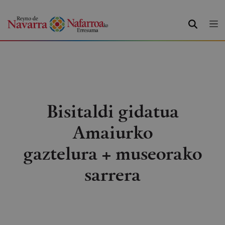
BILATU
Bisitaldi gidatua
Amaiurko
gaztelura + museorako
sarrera