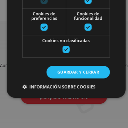
Museos y centros expositivos
Cookies de
Cookies de
preferencias
funcionalidad
Cookies no clasificadas
Bilatu plan gehiago
Aurkitu zure bidaia Nafarroan osatzeko planak eta iradokizunak:
GUARDAR Y CERRAR
jarduera antolatuak, bisitak eta agendaren ekitaldi
garrantzitsuenak.
INFORMACIÓN SOBRE COOKIES
Joan planen bilatzailera
Cookies estrictamente necesarias
Cookies de rendimiento
Cookies de preferencias