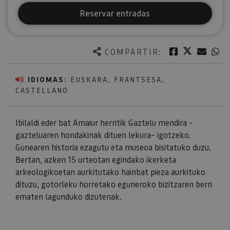
Reservar entradas
Twitter
Facebook
Corre
W
COMPARTIR:
IDIOMAS:
EUSKARA, FRANTSESA,
CASTELLANO
Ibilaldi eder bat Amaiur herritik Gaztelu mendira –
gazteluaren hondakinak dituen lekura– igotzeko.
Gunearen historia ezagutu eta museoa bisitatuko duzu.
Bertan, azken 15 urteotan egindako ikerketa
arkeologikoetan aurkitutako hainbat pieza aurkituko
dituzu, gotorleku horretako eguneroko bizitzaren berri
ematen lagunduko dizutenak.