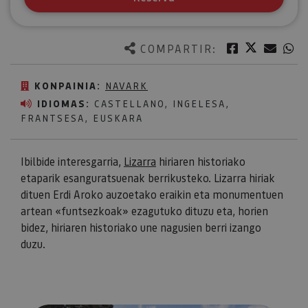
Twitter
Facebook
Corre
W
COMPARTIR:
KONPAINIA:
NAVARK
IDIOMAS:
CASTELLANO, INGELESA,
FRANTSESA, EUSKARA
Ibilbide interesgarria,
Lizarra
hiriaren historiako
etaparik esanguratsuenak berrikusteko. Lizarra hiriak
dituen Erdi Aroko auzoetako eraikin eta monumentuen
artean «funtsezkoak» ezagutuko dituzu eta, horien
bidez, hiriaren historiako une nagusien berri izango
duzu.