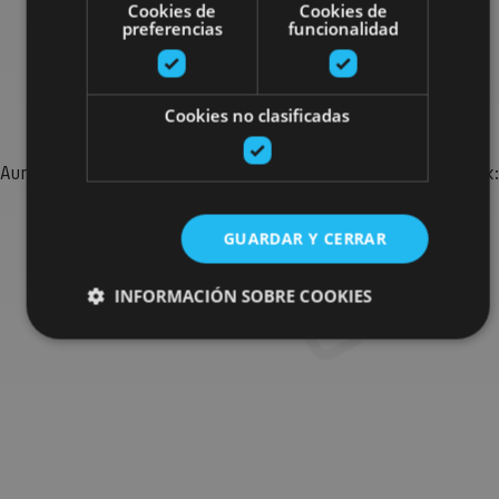
Cookies de
Cookies de
preferencias
funcionalidad
Bilatu plan gehiago
Cookies no clasificadas
Aurkitu zure bidaia Nafarroan osatzeko planak eta iradokizunak:
jarduera antolatuak, bisitak eta agendaren ekitaldi
garrantzitsuenak.
GUARDAR Y CERRAR
INFORMACIÓN SOBRE COOKIES
Joan planen bilatzailera
Cookies estrictamente necesarias
Cookies de rendimiento
Cookies de preferencias
Cookies de funcionalidad