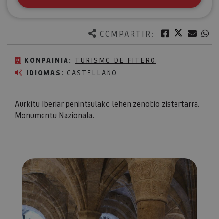
Twitter
Facebook
Corre
W
COMPARTIR:
KONPAINIA:
TURISMO DE FITERO
IDIOMAS:
CASTELLANO
Aurkitu Iberiar penintsulako lehen zenobio zistertarra.
Monumentu Nazionala.