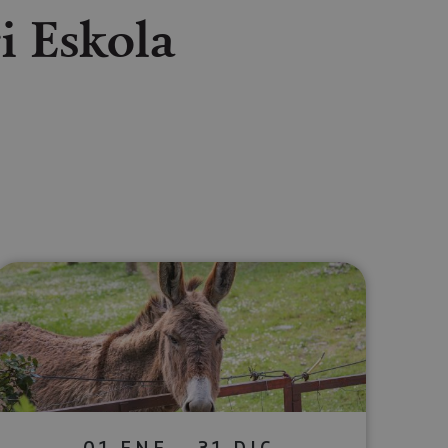
i Eskola
lectrónico
sApp
01 ENE - 31 DIC