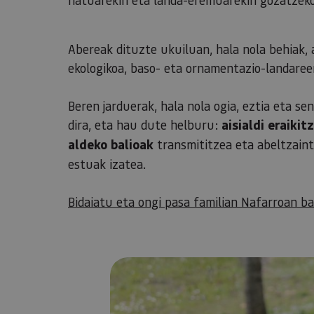
Abereak dituzte ukuiluan, hala nola behiak, 
ekologikoa, baso- eta ornamentazio-landareen
Beren jarduerak, hala nola ogia, eztia eta se
dira, eta hau dute helburu:
aisialdi eraikit
aldeko balioak
transmititzea eta abeltzain
estuak izatea.
Bidaiatu eta ongi pasa familian Nafarroan ba