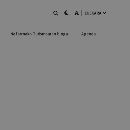
BILATU
dark-mode
A-mode
EUSKARA
Nafarroako Turismoaren bloga
Agenda