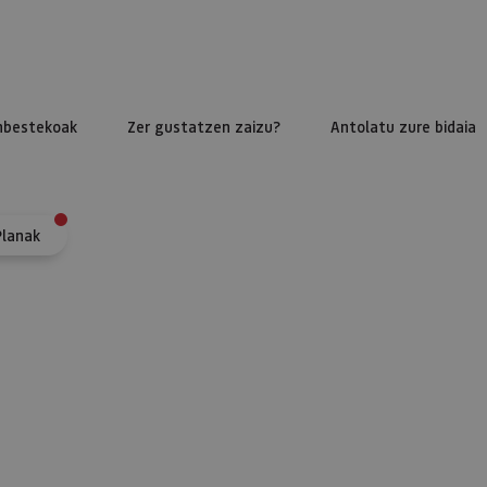
nbestekoak
Zer gustatzen zaizu?
Antolatu zure bidaia
Planak