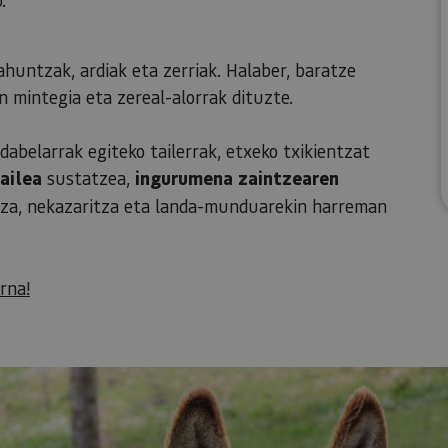
ahuntzak, ardiak eta zerriak. Halaber, baratze
 mintegia eta zereal-alorrak dituzte.
ndabelarrak egiteko tailerrak, etxeko txikientzat
zailea
sustatzea,
ingurumena zaintzearen
tza, nekazaritza eta landa-munduarekin harreman
rna!