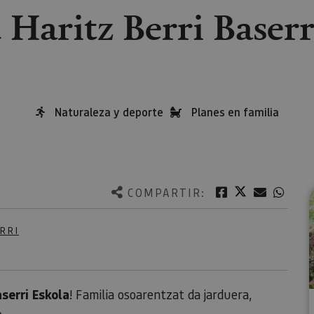
u Haritz Berri Baserr
Naturaleza y deporte
Planes en familia
Twitter
Facebook
Correo e
What
COMPARTIR:
RRI
aserri Eskola
! Familia osoarentzat da jarduera,
.