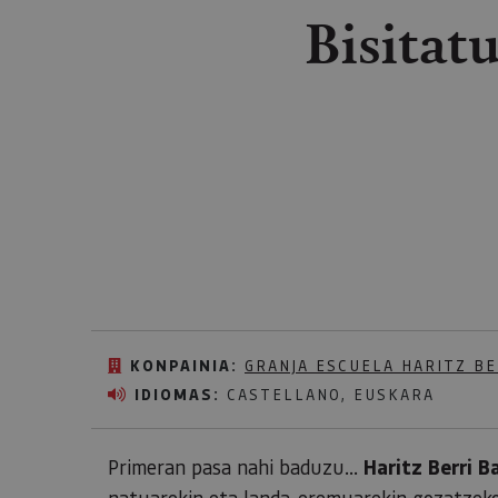
Bisitat
KONPAINIA:
GRANJA ESCUELA HARITZ BE
IDIOMAS:
CASTELLANO, EUSKARA
Primeran pasa nahi baduzu...
Haritz Berri B
natuarekin eta landa-eremuarekin gozatzeko