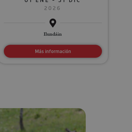
2026
Ilundáin
Más información