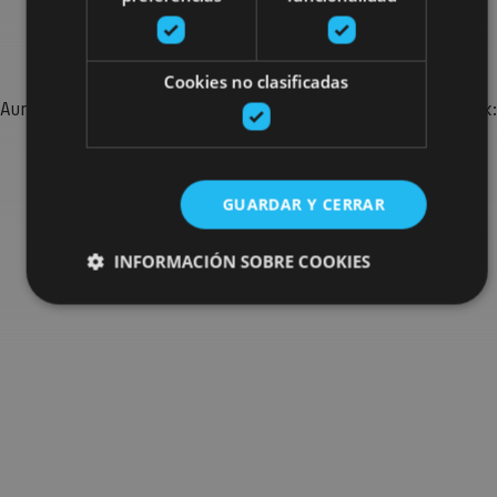
Bilatu plan gehiago
Cookies no clasificadas
Aurkitu zure bidaia Nafarroan osatzeko planak eta iradokizunak:
jarduera antolatuak, bisitak eta agendaren ekitaldi
garrantzitsuenak.
GUARDAR Y CERRAR
Joan planen bilatzailera
INFORMACIÓN SOBRE COOKIES
Cookies estrictamente necesarias
Cookies de rendimiento
Cookies de preferencias
Cookies de funcionalidad
Cookies no clasificadas