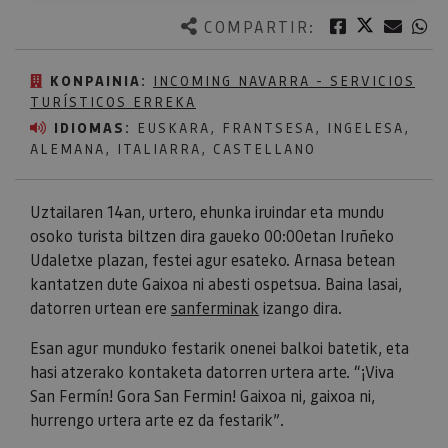
Twitter
Facebook
Corre
W
COMPARTIR:
KONPAINIA:
INCOMING NAVARRA - SERVICIOS
TURÍSTICOS ERREKA
IDIOMAS:
EUSKARA, FRANTSESA, INGELESA,
ALEMANA, ITALIARRA, CASTELLANO
Uztailaren 14an, urtero, ehunka iruindar eta mundu
osoko turista biltzen dira gaueko 00:00etan Iruñeko
Udaletxe plazan, festei agur esateko. Arnasa betean
kantatzen dute Gaixoa ni abesti ospetsua. Baina lasai,
datorren urtean ere
sanferminak
izango dira.
Esan agur munduko festarik onenei balkoi batetik, eta
hasi atzerako kontaketa datorren urtera arte. “¡Viva
San Fermín! Gora San Fermin! Gaixoa ni, gaixoa ni,
hurrengo urtera arte ez da festarik”.