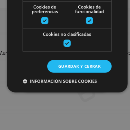
Cookies de
Cookies de
preferencias
funcionalidad
Bilatu plan gehiago
Cookies no clasificadas
Aurkitu zure bidaia Nafarroan osatzeko planak eta iradokizunak:
jarduera antolatuak, bisitak eta agendaren ekitaldi
GUARDAR Y CERRAR
garrantzitsuenak.
INFORMACIÓN SOBRE COOKIES
Joan planen bilatzailera
Cookies estrictamente necesarias
Cookies de rendimiento
Cookies de preferencias
Cookies de funcionalidad