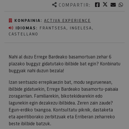
Twitter
Facebook
Corre
W
COMPARTIR:
KONPAINIA:
ACTIVA EXPERIENCE
IDIOMAS:
FRANTSESA, INGELESA,
CASTELLANO
Nahi al duzu Errege Bardeako basamortuan zehar 6
plazako buggyz gidatutako ibilbide bat egin? Konbinatu
buggyak nahi duzun bezala!
Izan sentsazio errepikaezin bat, modu seguruenean,
ibilbide gidatuekin, Errege Bardeako basamortu-paisaia
zoragarrian. Familiarekin, bikotekidearekin edo
lagunekin egin dezakezu ibilbidea. Zeren zain zaude?
Egun-erdiko txangoa. Kontsultatu piknik, dastaketa
eta aperitiborako zerbitzuak eta Erriberan zeharreko
beste ibilbide batzuk.