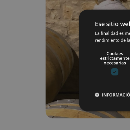
Ese sitio we
La finalidad es m
rendimiento de la
Cookies
estrictamente
necesarias
INFORMACIÓ
Cookies estrictam