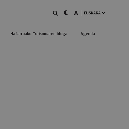
BILATU
dark-mode
A-mode
EUSKARA
Nafarroako Turismoaren bloga
Agenda