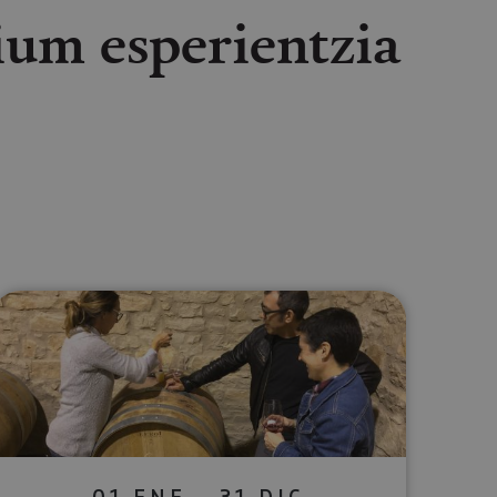
um esperientzia
lectrónico
sApp
01 ENE - 31 DIC