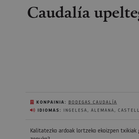
Caudalía upelt
KONPAINIA:
BODEGAS CAUDALÍA
IDIOMAS:
INGELESA, ALEMANA, CASTEL
Kalitatezko ardoak lortzeko ekoizpen txikia
zenuke?