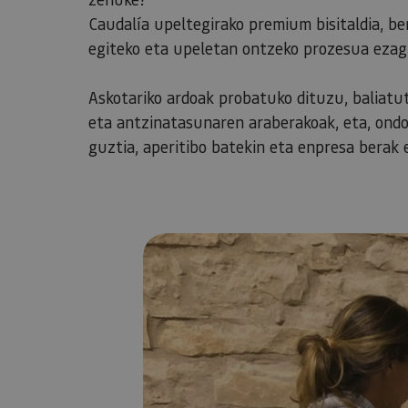
Caudalía upeltegirako premium bisitaldia, be
egiteko eta upeletan ontzeko prozesua ezag
Askotariko ardoak probatuko dituzu, baliat
eta antzinatasunaren araberakoak, eta, ondo
guztia, aperitibo batekin eta enpresa berak e