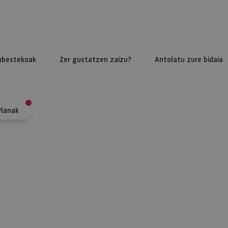
nbestekoak
Zer gustatzen zaizu?
Antolatu zure bidaia
Planak