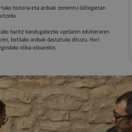
rtako historia eta ardoak zementu-biltegietan
utzeko.
utako haritz kandugabezko upelaren edukieraren
ren, botilako ardoak dastatuko dituzu. Hori
gindako oliba-olioarekin.