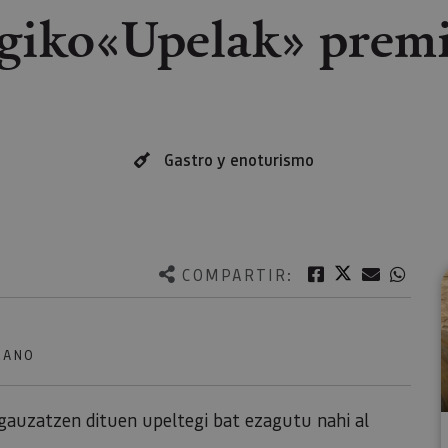
egiko«Upelak» premi
Gastro y enoturismo
Twitter
Facebook
Correo e
What
COMPARTIR:
LANO
k gauzatzen dituen upeltegi bat ezagutu nahi al