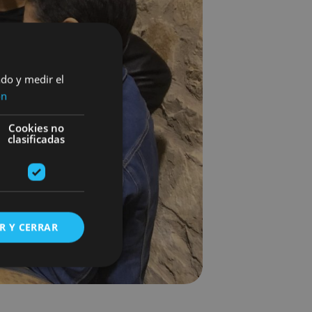
ado y medir el
ón
Cookies no
clasificadas
R Y CERRAR
s de funcionalidad