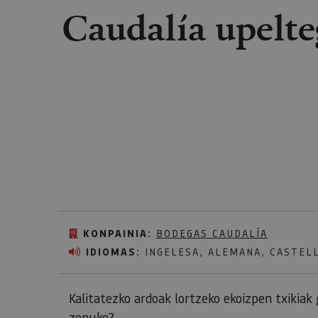
Caudalía upelt
KONPAINIA:
BODEGAS CAUDALÍA
IDIOMAS:
INGELESA, ALEMANA, CASTEL
Kalitatezko ardoak lortzeko ekoizpen txikia
zenuke?