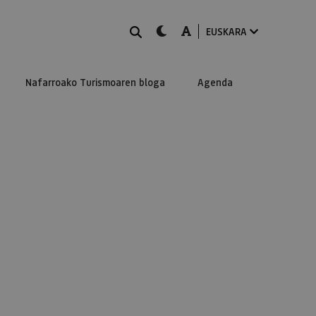
BILATU
dark-mode
A-mode
EUSKARA
Nafarroako Turismoaren bloga
Agenda