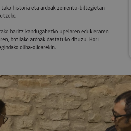
rtako historia eta ardoak zementu-biltegietan
utzeko.
utako haritz kandugabezko upelaren edukieraren
ren, botilako ardoak dastatuko dituzu. Hori
gindako oliba-olioarekin.