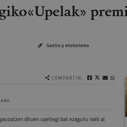
egiko«Upelak» premi
Gastro y enoturismo
Twitter
Facebook
Correo e
What
COMPARTIR:
LANO
k gauzatzen dituen upeltegi bat ezagutu nahi al