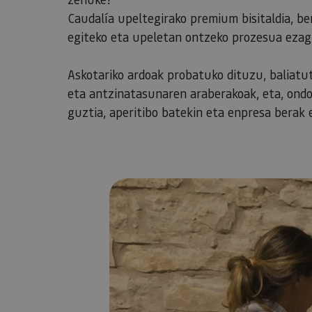
Caudalía upeltegirako premium bisitaldia, be
egiteko eta upeletan ontzeko prozesua ezag
Askotariko ardoak probatuko dituzu, baliat
eta antzinatasunaren araberakoak, eta, ondo
guztia, aperitibo batekin eta enpresa berak e