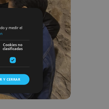
ado y medir el
ón
Cookies no
clasificadas
R Y CERRAR
s de funcionalidad