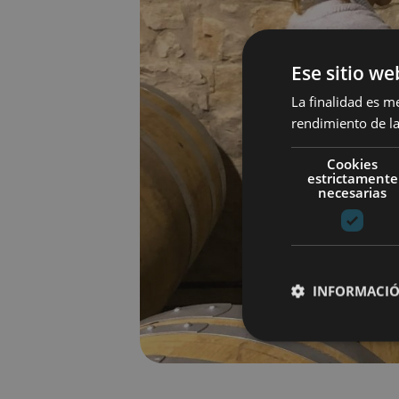
Ese sitio we
La finalidad es m
rendimiento de la
Cookies
estrictamente
necesarias
INFORMACIÓ
Cookies estrictam