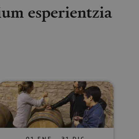
um esperientzia
lectrónico
sApp
01 ENE - 31 DIC