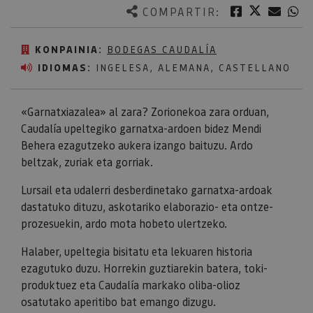
Twitter
Facebook
Corre
W
COMPARTIR:
KONPAINIA:
BODEGAS CAUDALÍA
IDIOMAS:
INGELESA, ALEMANA, CASTELLANO
«Garnatxiazalea» al zara? Zorionekoa zara orduan,
Caudalía upeltegiko garnatxa-ardoen bidez Mendi
Behera ezagutzeko aukera izango baituzu. Ardo
beltzak, zuriak eta gorriak.
Lursail eta udalerri desberdinetako garnatxa-ardoak
dastatuko dituzu, askotariko elaborazio- eta ontze-
prozesuekin, ardo mota hobeto ulertzeko.
Halaber, upeltegia bisitatu eta lekuaren historia
ezagutuko duzu. Horrekin guztiarekin batera, toki-
produktuez eta Caudalía markako oliba-olioz
osatutako aperitibo bat emango dizugu.