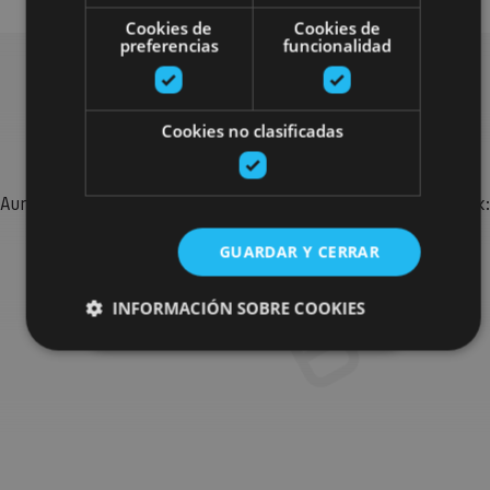
Cookies de
Cookies de
preferencias
funcionalidad
Bilatu plan gehiago
Cookies no clasificadas
Aurkitu zure bidaia Nafarroan osatzeko planak eta iradokizunak:
jarduera antolatuak, bisitak eta agendaren ekitaldi
GUARDAR Y CERRAR
garrantzitsuenak.
INFORMACIÓN SOBRE COOKIES
Joan planen bilatzailera
Cookies estrictamente necesarias
Cookies de rendimiento
Cookies de preferencias
Cookies de funcionalidad