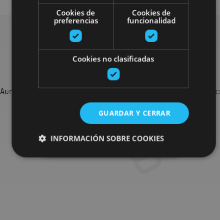
Cookies de
Cookies de
preferencias
funcionalidad
Bilatu plan gehiago
Cookies no clasificadas
Aurkitu zure bidaia Nafarroan osatzeko planak eta iradokizunak:
jarduera antolatuak, bisitak eta agendaren ekitaldi
GUARDAR Y CERRAR
garrantzitsuenak.
INFORMACIÓN SOBRE COOKIES
Joan planen bilatzailera
Cookies estrictamente necesarias
Cookies de rendimiento
Cookies de preferencias
Cookies de funcionalidad