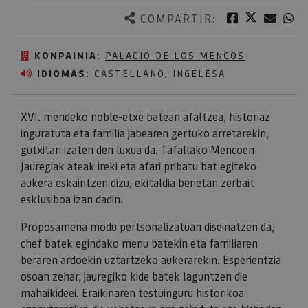
Twitter
Facebook
Corre
W
COMPARTIR:
KONPAINIA:
PALACIO DE LOS MENCOS
IDIOMAS:
CASTELLANO, INGELESA
XVI. mendeko noble-etxe batean afaltzea, historiaz
inguratuta eta familia jabearen gertuko arretarekin,
gutxitan izaten den luxua da. Tafallako Mencoen
Jauregiak ateak ireki eta afari pribatu bat egiteko
aukera eskaintzen dizu, ekitaldia benetan zerbait
esklusiboa izan dadin.
Proposamena modu pertsonalizatuan diseinatzen da,
chef batek egindako menu batekin eta familiaren
beraren ardoekin uztartzeko aukerarekin. Esperientzia
osoan zehar, jauregiko kide batek laguntzen die
mahaikideei. Eraikinaren testuinguru historikoa