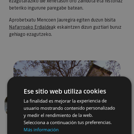
ezagutaraziko die xehetasun oro zainduta eta historiaz
beteriko ingurune paregabe batean.
Aprobetxatu Mencoen Jauregira egiten duzun bisita
Nafarroako Erdialdea
k eskaintzen dizun guztiari buruz
gehiago ezagutzeko.
Ese sitio web utiliza cookies
La finalidad es mejorar la experiencia de
usuario mostrando contenido personalizado
Aurrekoa
Hurren
y medir el rendimiento de la web.
Selecciona a continuación tus preferencias.
Más información