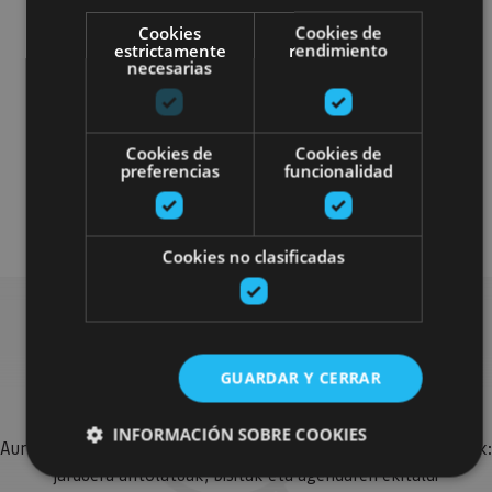
Cookies
Cookies de
estrictamente
rendimiento
necesarias
Experiencias sin alojamiento
Cookies de
Cookies de
Gastronomía
Enoturismo
preferencias
funcionalidad
Enogastronomía premium
Cookies no clasificadas
Bilatu plan gehiago
GUARDAR Y CERRAR
INFORMACIÓN SOBRE COOKIES
Aurkitu zure bidaia Nafarroan osatzeko planak eta iradokizunak:
jarduera antolatuak, bisitak eta agendaren ekitaldi