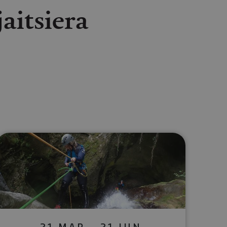
aitsiera
lectrónico
sApp
21 MAR - 21 JUN