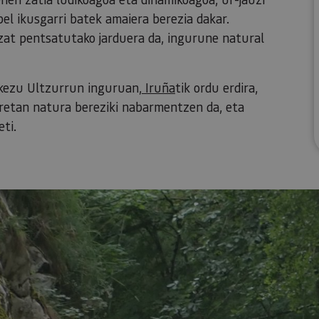
appel ikusgarri batek amaiera berezia dakar.
zat pentsatutako jarduera da, ingurune natural
akezu Ultzurrun inguruan,
Iruña
tik ordu erdira,
retan natura bereziki nabarmentzen da, eta
ti.