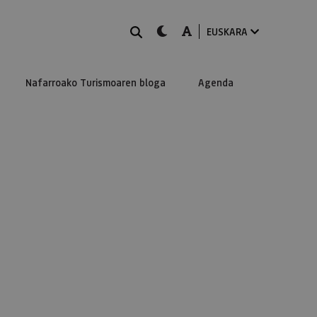
BILATU
dark-mode
A-mode
EUSKARA
Nafarroako Turismoaren bloga
Agenda