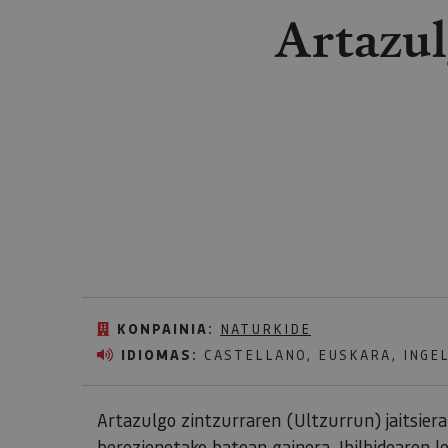
Artazul
KONPAINIA:
NATURKIDE
IDIOMAS:
CASTELLANO, EUSKARA, INGE
Artazulgo zintzurraren (Ultzurrun) jaitsiera 
berezienetako batean gainera. Ibilbidearen l