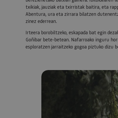
txikiak, jauziak eta txirristak baitira, eta r
Abentura, ura eta zirrara bilatzen dutenent
zinez ederrean.
Irteera borobiltzeko, eskapada bat egin dez
Goñibar bete-betean. Nafarroako inguru hor
esploratzen jarraitzeko gogoa piztuko dizu be