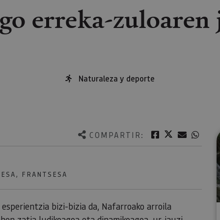
go erreka-zuloaren j
Naturaleza y deporte
Twitter
Facebook
Correo e
What
COMPARTIR:
LESA, FRANTSESA
esperientzia bizi-bizia da, Nafarroako arroila
ehen zatia ludikoagoa eta dinamikoagoa, ur-jauzi