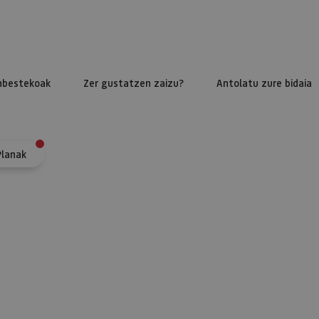
nbestekoak
Zer gustatzen zaizu?
Antolatu zure bidaia
Planak