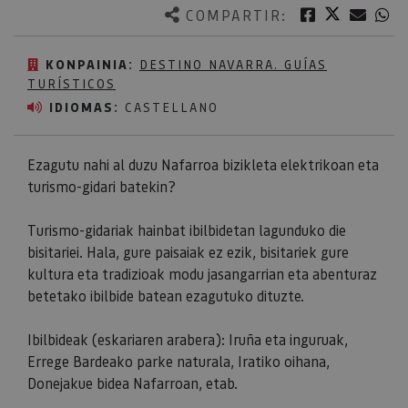
Twitter
Facebook
Corre
W
COMPARTIR:
KONPAINIA:
DESTINO NAVARRA. GUÍAS
TURÍSTICOS
IDIOMAS:
CASTELLANO
Ezagutu nahi al duzu Nafarroa bizikleta elektrikoan eta
turismo-gidari batekin?
Turismo-gidariak hainbat ibilbidetan lagunduko die
bisitariei. Hala, gure paisaiak ez ezik, bisitariek gure
kultura eta tradizioak modu jasangarrian eta abenturaz
betetako ibilbide batean ezagutuko dituzte.
Ibilbideak (eskariaren arabera): Iruña eta inguruak,
Errege Bardeako parke naturala, Iratiko oihana,
Donejakue bidea Nafarroan, etab.