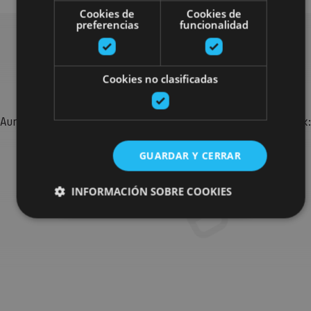
Cookies de
Cookies de
preferencias
funcionalidad
Bilatu plan gehiago
Cookies no clasificadas
Aurkitu zure bidaia Nafarroan osatzeko planak eta iradokizunak:
jarduera antolatuak, bisitak eta agendaren ekitaldi
garrantzitsuenak.
GUARDAR Y CERRAR
INFORMACIÓN SOBRE COOKIES
Joan planen bilatzailera
Cookies estrictamente necesarias
Cookies de rendimiento
Cookies de preferencias
Cookies de funcionalidad