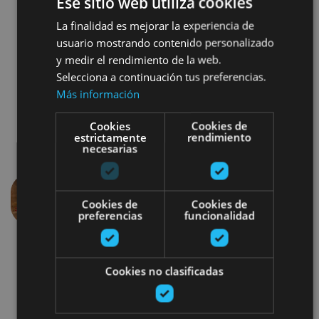
Ese sitio web utiliza cookies
Egonean egoteko saioa, berotutako harrizko
La finalidad es mejorar la experiencia de
besaulkietan.
usuario mostrando contenido personalizado
y medir el rendimiento de la web.
Selecciona a continuación tus preferencias.
Más información
Cookies
Cookies de
estrictamente
rendimiento
necesarias
Cookies de
Cookies de
Aurrekoa
Hurren
preferencias
funcionalidad
Cookies no clasificadas