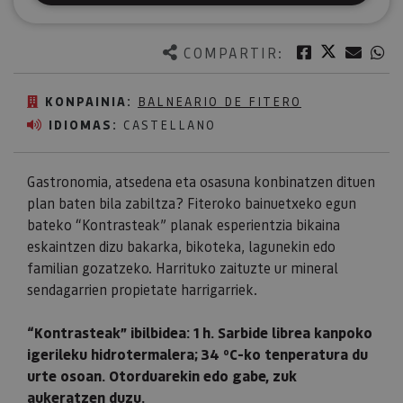
Twitter
Facebook
Corre
W
COMPARTIR:
KONPAINIA:
BALNEARIO DE FITERO
IDIOMAS:
CASTELLANO
Gastronomia, atsedena eta osasuna konbinatzen dituen
plan baten bila zabiltza? Fiteroko bainuetxeko egun
bateko “Kontrasteak” planak esperientzia bikaina
eskaintzen dizu bakarka, bikoteka, lagunekin edo
familian gozatzeko. Harrituko zaituzte ur mineral
sendagarrien propietate harrigarriek.
“Kontrasteak” ibilbidea: 1 h. Sarbide librea kanpoko
igerileku hidrotermalera; 34 ºC-ko tenperatura du
urte osoan. Otorduarekin edo gabe, zuk
aukeratzen duzu.