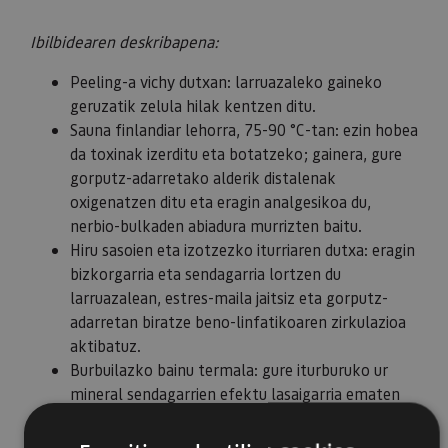
Ibilbidearen deskribapena:
Peeling-a vichy dutxan: larruazaleko gaineko
geruzatik zelula hilak kentzen ditu.
Sauna finlandiar lehorra, 75-90 °C-tan: ezin hobea
da toxinak izerditu eta botatzeko; gainera, gure
gorputz-adarretako alderik distalenak
oxigenatzen ditu eta eragin analgesikoa du,
nerbio-bulkaden abiadura murrizten baitu.
Hiru sasoien eta izotzezko iturriaren dutxa: eragin
bizkorgarria eta sendagarria lortzen du
larruazalean, estres-maila jaitsiz eta gorputz-
adarretan biratze beno-linfatikoaren zirkulazioa
aktibatuz.
Burbuilazko bainu termala: gure iturburuko ur
mineral sendagarrien efektu lasaigarria ematen
du, zirkulazioa aktibatzen du eta sistema
immunitarioa estimulatzen du.