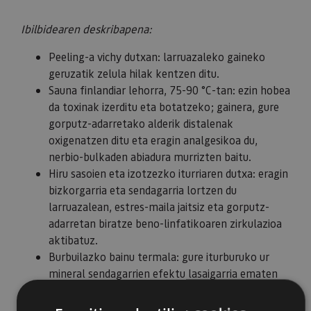
Ibilbidearen deskribapena:
Peeling-a vichy dutxan: larruazaleko gaineko
geruzatik zelula hilak kentzen ditu.
Sauna finlandiar lehorra, 75-90 °C-tan: ezin hobea
da toxinak izerditu eta botatzeko; gainera, gure
gorputz-adarretako alderik distalenak
oxigenatzen ditu eta eragin analgesikoa du,
nerbio-bulkaden abiadura murrizten baitu.
Hiru sasoien eta izotzezko iturriaren dutxa: eragin
bizkorgarria eta sendagarria lortzen du
larruazalean, estres-maila jaitsiz eta gorputz-
adarretan biratze beno-linfatikoaren zirkulazioa
aktibatuz.
Burbuilazko bainu termala: gure iturburuko ur
mineral sendagarrien efektu lasaigarria ematen
du, zirkulazioa aktibatzen du eta sistema
immunitarioa estimulatzen du.