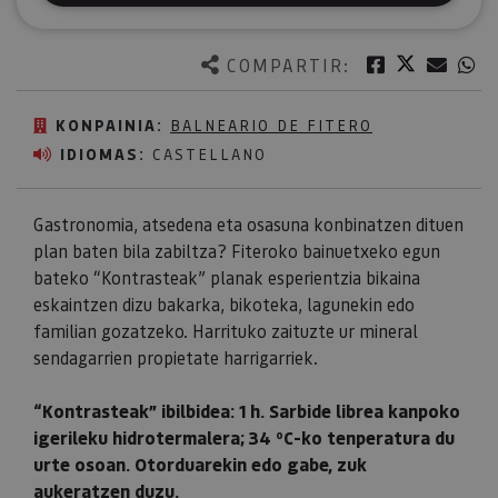
Twitter
Facebook
Corre
W
COMPARTIR:
KONPAINIA:
BALNEARIO DE FITERO
IDIOMAS:
CASTELLANO
Gastronomia, atsedena eta osasuna konbinatzen dituen
plan baten bila zabiltza? Fiteroko bainuetxeko egun
bateko “Kontrasteak” planak esperientzia bikaina
eskaintzen dizu bakarka, bikoteka, lagunekin edo
familian gozatzeko. Harrituko zaituzte ur mineral
sendagarrien propietate harrigarriek.
“Kontrasteak” ibilbidea: 1 h. Sarbide librea kanpoko
igerileku hidrotermalera; 34 ºC-ko tenperatura du
urte osoan. Otorduarekin edo gabe, zuk
aukeratzen duzu.