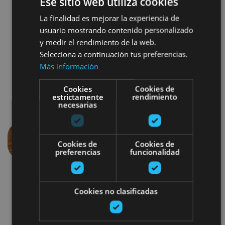
Ese sitio web utiliza cookies
Egonean egoteko saioa, berotutako harrizko
La finalidad es mejorar la experiencia de
besaulkietan.
usuario mostrando contenido personalizado
y medir el rendimiento de la web.
Selecciona a continuación tus preferencias.
Más información
Cookies
Cookies de
estrictamente
rendimiento
necesarias
Cookies de
Cookies de
Aurrekoa
Hurren
preferencias
funcionalidad
Cookies no clasificadas