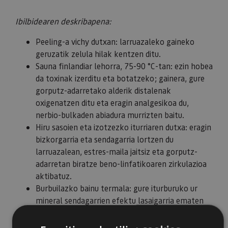
Ibilbidearen deskribapena:
Peeling-a vichy dutxan: larruazaleko gaineko
geruzatik zelula hilak kentzen ditu.
Sauna finlandiar lehorra, 75-90 °C-tan: ezin hobea
da toxinak izerditu eta botatzeko; gainera, gure
gorputz-adarretako alderik distalenak
oxigenatzen ditu eta eragin analgesikoa du,
nerbio-bulkaden abiadura murrizten baitu.
Hiru sasoien eta izotzezko iturriaren dutxa: eragin
bizkorgarria eta sendagarria lortzen du
larruazalean, estres-maila jaitsiz eta gorputz-
adarretan biratze beno-linfatikoaren zirkulazioa
aktibatuz.
Burbuilazko bainu termala: gure iturburuko ur
mineral sendagarrien efektu lasaigarria ematen
du, zirkulazioa aktibatzen du eta sistema
immunitarioa estimulatzen du.