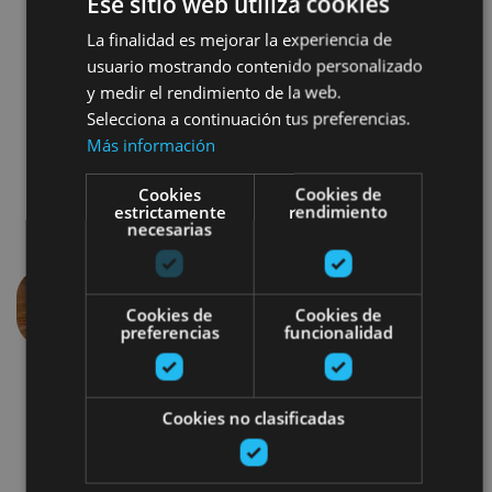
Ese sitio web utiliza cookies
Egonean egoteko saioa, berotutako harrizko
La finalidad es mejorar la experiencia de
besaulkietan.
usuario mostrando contenido personalizado
y medir el rendimiento de la web.
Selecciona a continuación tus preferencias.
Más información
Cookies
Cookies de
estrictamente
rendimiento
necesarias
Cookies de
Cookies de
Aurrekoa
Hurren
preferencias
funcionalidad
Cookies no clasificadas