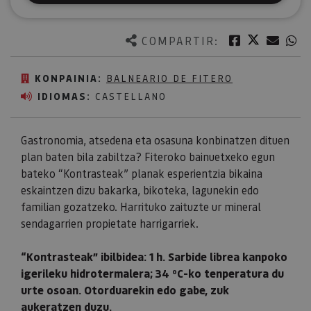
Twitter
Facebook
Corre
W
COMPARTIR:
KONPAINIA:
BALNEARIO DE FITERO
IDIOMAS:
CASTELLANO
Gastronomia, atsedena eta osasuna konbinatzen dituen
plan baten bila zabiltza? Fiteroko bainuetxeko egun
bateko “Kontrasteak” planak esperientzia bikaina
eskaintzen dizu bakarka, bikoteka, lagunekin edo
familian gozatzeko. Harrituko zaituzte ur mineral
sendagarrien propietate harrigarriek.
“Kontrasteak” ibilbidea: 1 h. Sarbide librea kanpoko
igerileku hidrotermalera; 34 ºC-ko tenperatura du
urte osoan. Otorduarekin edo gabe, zuk
aukeratzen duzu.