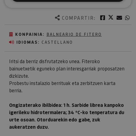
Twitter
Facebook
Corre
W
COMPARTIR:
KONPAINIA:
BALNEARIO DE FITERO
IDIOMAS:
CASTELLANO
Iritsi da berriz disfrutatzeko unea. Fiteroko
bainuetxetik eguneko plan interesgarriak proposatzen
dizkizute.
Probestu instalazio berrituak eta zerbitzuen karta
berria.
Ongizaterako ibilbidea: 1 h. Sarbide librea kanpoko
igerileku hidrotermalera; 34 ºC-ko tenperatura du
urte osoan. Otorduarekin edo gabe, zuk
aukeratzen duzu.