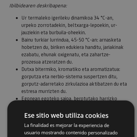
Ibilbidearen deskribapena:
Ur termaleko igerileku dinamikoa 34 °C-an,
urpeko zorrotadekin, beltxarga-lepoekin, ur-
jauziekin eta burbuila-oheekin.
Bainu turkiar lurrindua, 45-50 °C-an: arnasketa
hobetzen du, biriken edukiera handitu, jariakinak
ezabatu, ehunak oxigenatu, eta zahartze-
prozesua atzeratzen du.
Dutxa bitermiko, kromatiko eta aromatizatua:
gorputza eta nerbio-sistema suspertzen ditu,
gorputz-adarretako zirkulazioa aktibatzen du eta
estresa murrizten du.
Egonean egoteko saioa, berotutako harrizko
besaulkietan.
Ese sitio web utiliza cookies
La finalidad es mejorar la experiencia de
usuario mostrando contenido personalizado