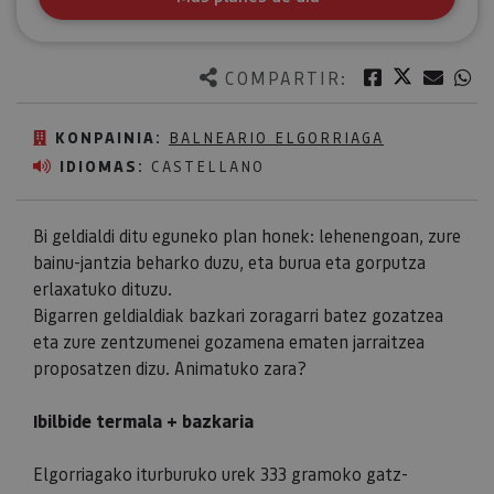
Twitter
Facebook
Corre
W
COMPARTIR:
KONPAINIA:
BALNEARIO ELGORRIAGA
IDIOMAS:
CASTELLANO
Bi geldialdi ditu eguneko plan honek: lehenengoan, zure
bainu-jantzia beharko duzu, eta burua eta gorputza
erlaxatuko dituzu.
Bigarren geldialdiak bazkari zoragarri batez gozatzea
eta zure zentzumenei gozamena ematen jarraitzea
proposatzen dizu. Animatuko zara?
Ibilbide termala + bazkaria
Elgorriagako iturburuko urek 333 gramoko gatz-