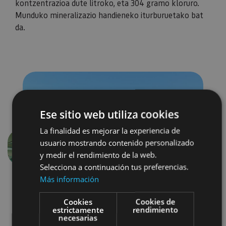
kontzentrazioa dute litroko, eta 304 gramo kloruro.
Munduko mineralizazio handieneko iturburuetako bat
da.
Ese sitio web utiliza cookies
La finalidad es mejorar la experiencia de
usuario mostrando contenido personalizado
Aurrekoa
Hurren
y medir el rendimiento de la web.
Selecciona a continuación tus preferencias.
Más información
Cookies
Cookies de
estrictamente
rendimiento
necesarias