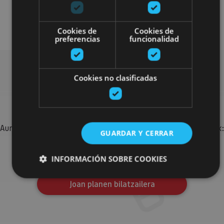
Balneario
Cookies de
Cookies de
preferencias
funcionalidad
Cookies no clasificadas
Bilatu plan gehiago
Aurkitu zure bidaia Nafarroan osatzeko planak eta iradokizunak:
GUARDAR Y CERRAR
jarduera antolatuak, bisitak eta agendaren ekitaldi
garrantzitsuenak.
INFORMACIÓN SOBRE COOKIES
Joan planen bilatzailera
Cookies estrictamente necesarias
Cookies de rendimiento