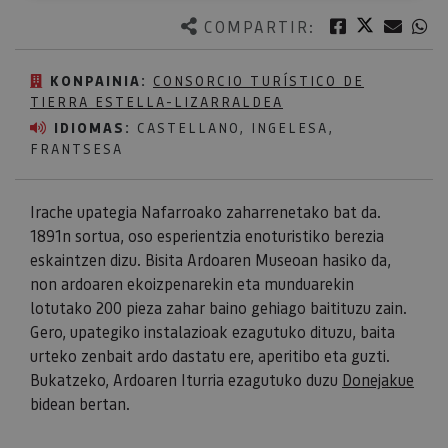
Twitter
Facebook
Corre
W
COMPARTIR:
KONPAINIA:
CONSORCIO TURÍSTICO DE
TIERRA ESTELLA-LIZARRALDEA
IDIOMAS:
CASTELLANO, INGELESA,
FRANTSESA
Irache upategia Nafarroako zaharrenetako bat da.
1891n sortua, oso esperientzia enoturistiko berezia
eskaintzen dizu. Bisita Ardoaren Museoan hasiko da,
non ardoaren ekoizpenarekin eta munduarekin
lotutako 200 pieza zahar baino gehiago baitituzu zain.
Gero, upategiko instalazioak ezagutuko dituzu, baita
urteko zenbait ardo dastatu ere, aperitibo eta guzti.
Bukatzeko, Ardoaren Iturria ezagutuko duzu
Donejakue
bidean bertan.