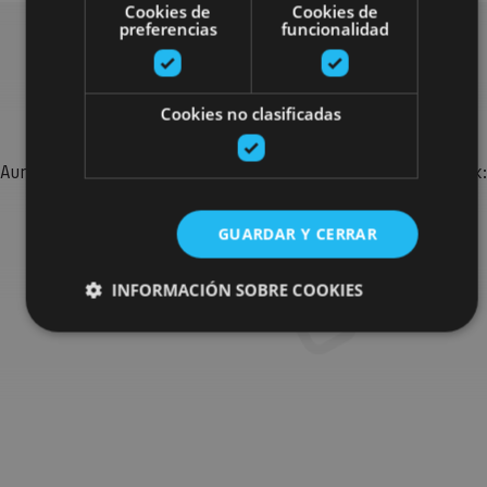
Cookies de
Cookies de
preferencias
funcionalidad
Bilatu plan gehiago
Cookies no clasificadas
Aurkitu zure bidaia Nafarroan osatzeko planak eta iradokizunak:
jarduera antolatuak, bisitak eta agendaren ekitaldi
garrantzitsuenak.
GUARDAR Y CERRAR
INFORMACIÓN SOBRE COOKIES
Joan planen bilatzailera
Cookies estrictamente necesarias
Cookies de rendimiento
Cookies de preferencias
Cookies de funcionalidad