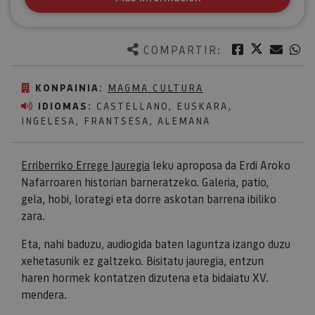
Twitter
Facebook
Corre
W
COMPARTIR:
KONPAINIA:
MAGMA CULTURA
IDIOMAS:
CASTELLANO, EUSKARA,
INGELESA, FRANTSESA, ALEMANA
Erriberriko Errege Jauregia
leku aproposa da Erdi Aroko
Nafarroaren historian barneratzeko. Galeria, patio,
gela, hobi, lorategi eta dorre askotan barrena ibiliko
zara.
Eta, nahi baduzu, audiogida baten laguntza izango duzu
xehetasunik ez galtzeko. Bisitatu jauregia, entzun
haren hormek kontatzen dizutena eta bidaiatu XV.
mendera.