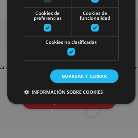
Arquitectura civil
Cookies de
Cookies de
preferencias
funcionalidad
Cookies no clasificadas
Bilatu plan gehiago
Aurkitu zure bidaia Nafarroan osatzeko planak eta iradokizunak:
jarduera antolatuak, bisitak eta agendaren ekitaldi
GUARDAR Y CERRAR
garrantzitsuenak.
INFORMACIÓN SOBRE COOKIES
Joan planen bilatzailera
Cookies estrictamente necesarias
Cookies de rendimiento
Cookies de preferencias