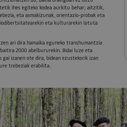
tik ihes egiteko kodea aurkitu behar; aitzitik,
rebezia, eta asmakizunak, orientazio-probak eta
iodibertsitatearekin eta kulturarekin lotuta
atzen ari dira hamaika eguneko transhumantzia
 baitira 2000 abelbururekin. Bidai luze eta
 gai izanen ote dira, bidean ezustekorik izan
re trebeziak erabilita.