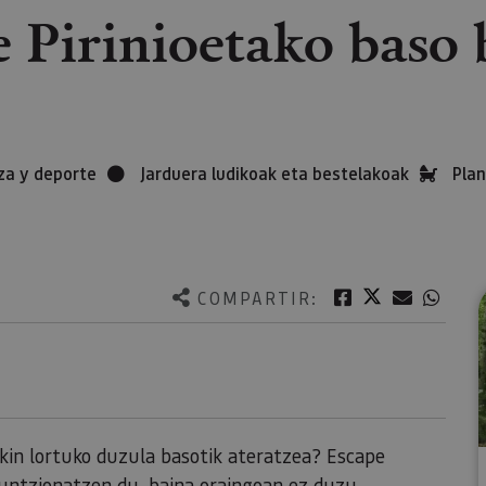
e Pirinioetako baso 
za y deporte
Jarduera ludikoak eta bestelakoak
Plan
Twitter
Facebook
Correo e
What
COMPARTIR:
kin lortuko duzula basotik ateratzea? Escape
untzionatzen du, baina oraingoan ez duzu