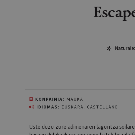
Escap
Naturale
KONPAINIA:
MAUKA
IDIOMAS:
EUSKARA, CASTELLANO
Uste duzu zure adimenaren laguntza soilare
basoan delakoak escape room batek bezala f