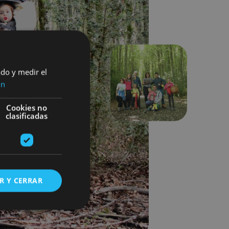
ado y medir el
ón
Hurrengoa
Cookies no
clasificadas
R Y CERRAR