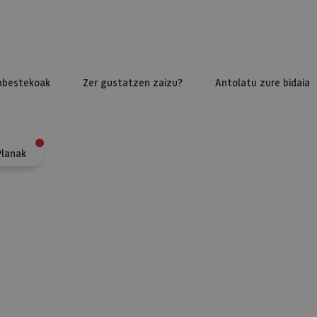
nbestekoak
Zer gustatzen zaizu?
Antolatu zure bidaia
Planak