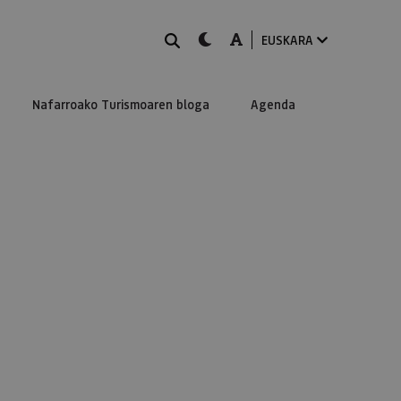
BILATU
dark-mode
A-mode
EUSKARA
Nafarroako Turismoaren bloga
Agenda