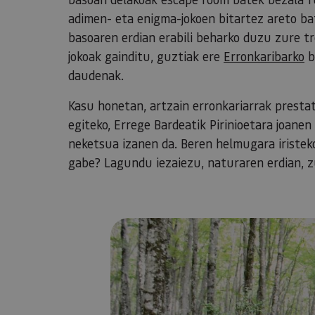
adimen- eta enigma-jokoen bitartez areto bate
basoaren erdian erabili beharko duzu zure t
jokoak gainditu, guztiak ere
Erronkaribarko
b
daudenak.
Kasu honetan, artzain erronkariarrak prest
egiteko, Errege Bardeatik Pirinioetara joanen
neketsua izanen da. Beren helmugara iristeko
gabe? Lagundu iezaiezu, naturaren erdian, zu