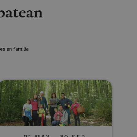
batean
es en familia
lectrónico
sApp
01 MAY - 30 SEP