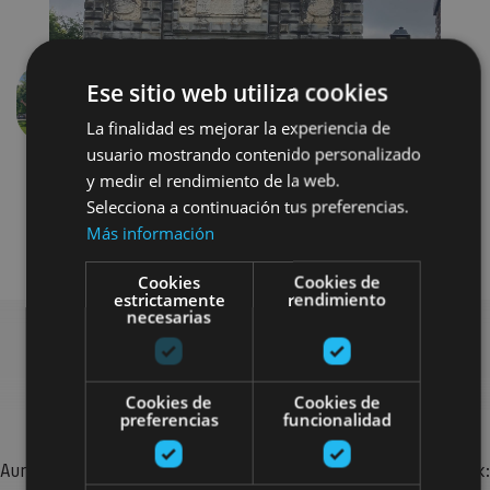
Ese sitio web utiliza cookies
Aurrekoa
Hurren
La finalidad es mejorar la experiencia de
usuario mostrando contenido personalizado
y medir el rendimiento de la web.
Selecciona a continuación tus preferencias.
Más información
Cookies
Cookies de
estrictamente
rendimiento
necesarias
Bilatu plan gehiago
Cookies de
Cookies de
preferencias
funcionalidad
Aurkitu zure bidaia Nafarroan osatzeko planak eta iradokizunak: