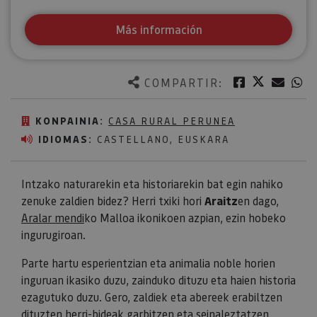
Más información
Twitter
Facebook
Corre
W
COMPARTIR:
KONPAINIA:
CASA RURAL PERUNEA
IDIOMAS:
CASTELLANO, EUSKARA
Intzako naturarekin eta historiarekin bat egin nahiko
zenuke zaldien bidez? Herri txiki hori
Araitz
en dago,
Aralar mendi
ko Malloa ikonikoen azpian, ezin hobeko
ingurugiroan.
Parte hartu esperientzian eta animalia noble horien
inguruan ikasiko duzu, zainduko dituzu eta haien historia
ezagutuko duzu. Gero, zaldiek eta abereek erabiltzen
dituzten herri-bideak garbitzen eta seinaleztatzen