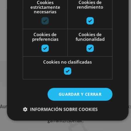
Cookies
Cookies de
estrictamente
rendimiento
necesarias
Otros
Cookies de
Cookies de
preferencias
funcionalidad
Plan disponible para todo el público
Cookies no clasificadas
Bilatu plan gehiago
GUARDAR Y CERRAR
Aurkitu zure bidaia Nafarroan osatzeko planak eta iradokizunak:
INFORMACIÓN SOBRE COOKIES
jarduera antolatuak, bisitak eta agendaren ekitaldi
garrantzitsuenak.