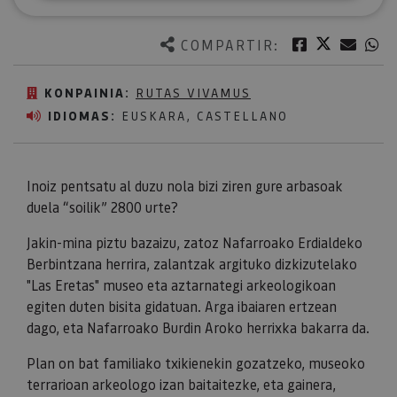
Twitter
Facebook
Corre
W
COMPARTIR:
KONPAINIA:
RUTAS VIVAMUS
IDIOMAS:
EUSKARA, CASTELLANO
Inoiz pentsatu al duzu nola bizi ziren gure arbasoak
duela “soilik” 2800 urte?
Jakin-mina piztu bazaizu, zatoz Nafarroako Erdialdeko
Berbintzana herrira, zalantzak argituko dizkizutelako
"Las Eretas" museo eta aztarnategi arkeologikoan
egiten duten bisita gidatuan. Arga ibaiaren ertzean
dago, eta Nafarroako Burdin Aroko herrixka bakarra da.
Plan on bat familiako txikienekin gozatzeko, museoko
terrarioan arkeologo izan baitaitezke, eta gainera,