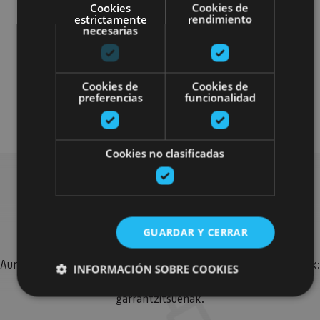
Cookies
Cookies de
estrictamente
rendimiento
necesarias
Arquitectura civil
Cookies de
Cookies de
preferencias
funcionalidad
Museos y centros expositivos
Cookies no clasificadas
Bilatu plan gehiago
GUARDAR Y CERRAR
Aurkitu zure bidaia Nafarroan osatzeko planak eta iradokizunak:
INFORMACIÓN SOBRE COOKIES
jarduera antolatuak, bisitak eta agendaren ekitaldi
garrantzitsuenak.