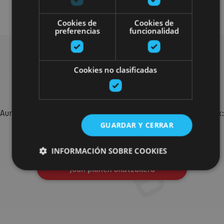
Senderismo y montaña
Cookies de
Cookies de
preferencias
funcionalidad
Cookies no clasificadas
Bilatu plan gehiago
Aurkitu zure bidaia Nafarroan osatzeko planak eta iradokizunak:
jarduera antolatuak, bisitak eta agendaren ekitaldi
GUARDAR Y CERRAR
garrantzitsuenak.
INFORMACIÓN SOBRE COOKIES
Joan planen bilatzailera
Cookies estrictamente necesarias
Cookies de rendimiento
Cookies de preferencias