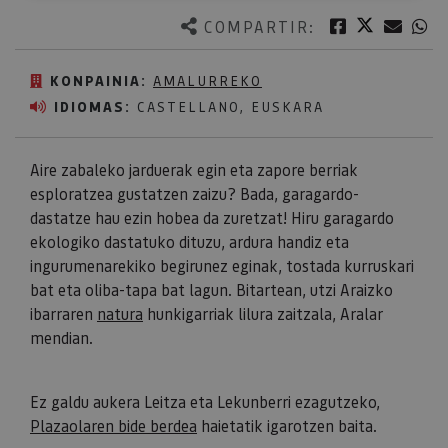
Twitter
Facebook
Corre
W
COMPARTIR:
KONPAINIA:
AMALURREKO
IDIOMAS:
CASTELLANO, EUSKARA
Aire zabaleko jarduerak egin eta zapore berriak
esploratzea gustatzen zaizu? Bada, garagardo-
dastatze hau ezin hobea da zuretzat! Hiru garagardo
ekologiko dastatuko dituzu, ardura handiz eta
ingurumenarekiko begirunez eginak, tostada kurruskari
bat eta oliba-tapa bat lagun. Bitartean, utzi Araizko
ibarraren
natura
hunkigarriak lilura zaitzala, Aralar
mendian.
​​​​​​​Ez galdu aukera Leitza eta Lekunberri ezagutzeko,
Plazaolaren bide berdea
haietatik igarotzen baita.