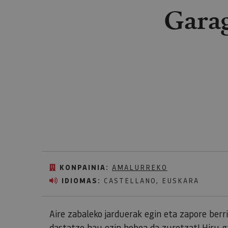
Garag
KONPAINIA:
AMALURREKO
IDIOMAS:
CASTELLANO, EUSKARA
Aire zabaleko jarduerak egin eta zapore ber
dastatze hau ezin hobea da zuretzat! Hiru g