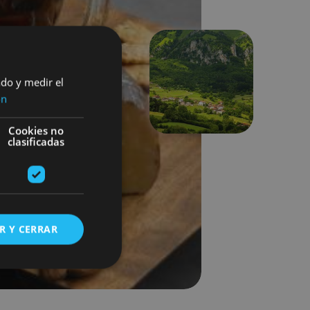
ado y medir el
Hurrengoa
ón
Cookies no
clasificadas
R Y CERRAR
s de funcionalidad