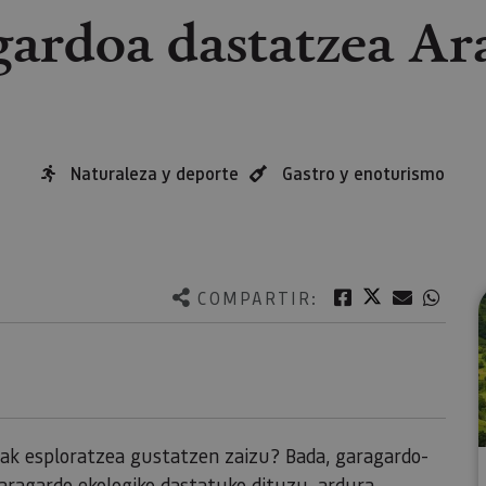
ardoa dastatzea Ar
Naturaleza y deporte
Gastro y enoturismo
Twitter
Facebook
Correo e
What
COMPARTIR:
riak esploratzea gustatzen zaizu? Bada, garagardo-
aragardo ekologiko dastatuko dituzu, ardura