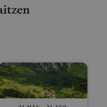
aitzen
lectrónico
sApp
01 MAY - 31 AGO