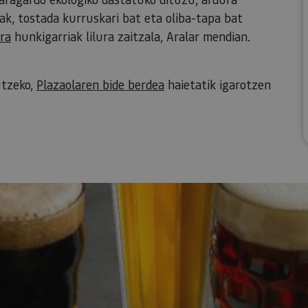
k, tostada kurruskari bat eta oliba-tapa bat
ra
hunkigarriak lilura zaitzala, Aralar mendian.
gutzeko,
Plazaolaren bide berdea
haietatik igarotzen