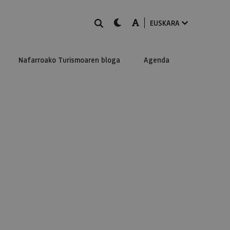
BILATU
dark-mode
A-mode
EUSKARA
Nafarroako Turismoaren bloga
Agenda