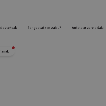
nbestekoak
Zer gustatzen zaizu?
Antolatu zure bidaia
Planak